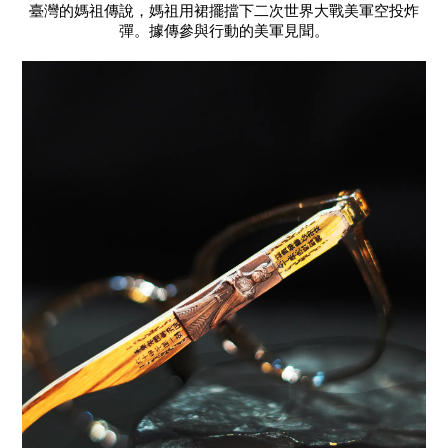
臺灣的媽祖傳說，媽祖用裙擺擋下二次世界大戰美軍空投炸
彈。據傳參與行動的美軍見聞。