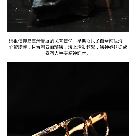
媽祖信仰是臺灣普遍的民間信仰。早期移民多自華南渡海，
心驚膽顫，且台灣四面環海，海上活動頻繁，海神媽祖婆成
臺灣人重要精神託付。