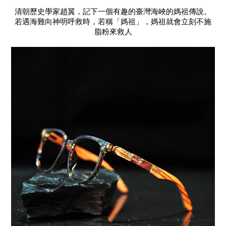
清朝歷史學家趙翼，記下一個有趣的臺灣海峽的媽祖傳說。
若遇海難向神明呼救時，若稱「媽祖」，媽祖就會立刻不施
脂粉來救人