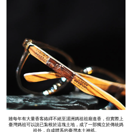
雖每年有大量香客絡繹不絕至湄洲媽祖祖廟進香，但實際上
臺灣媽祖可以說已紮根於這塊土地，成了一部獨立於傳統媽
祖外，自成體系的臺灣本土神祇。