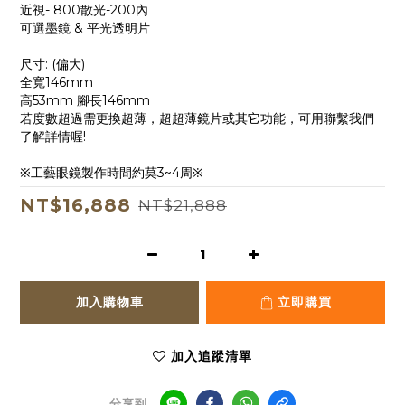
近視- 800散光-200內
可選墨鏡 & 平光透明片
尺寸: (偏大)
全寬146mm
高53mm 腳長146mm
若度數超過需更換超薄，超超薄鏡片或其它功能，可用聯繫我們
了解詳情喔!
※工藝眼鏡製作時間約莫3~4周※
NT$16,888
NT$21,888
加入購物車
立即購買
加入追蹤清單
分享到