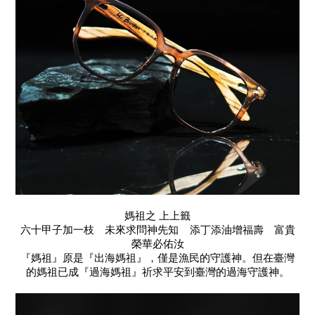
媽祖之 上上籤
六十甲子加一枝 未來求問神先知 添丁添油增福壽 富貴
榮華必佑汝
『媽祖』原是『出海媽祖』，僅是漁民的守護神。但在臺灣
的媽祖已成『過海媽祖』祈求平安到臺灣的過海守護神。