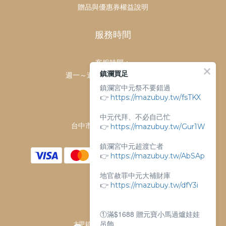
贈品與優惠券權益說明
服務時間
客服時間：
鎮瀾買足
週一～週日 上午9點～下午6點
鎮瀾宮中元祭不要錯過
客服電話：
👉
https://mazubuy.tw/fsTKX
04-26763688
門市地址：
中元代拜、不必自己忙
台中市大甲區順天路238號
👉
https://mazubuy.tw/Gur1W
鎮瀾宮中元超渡亡者
👉
https://mazubuy.tw/AbSAp
地官赦罪中元大補財庫
👉
https://mazubuy.tw/dfY3i
①滿$1688 贈元寶小馬過爐娃娃
吊飾
大甲鎮瀾宮唯一指定 官方商城