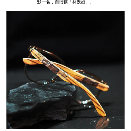
默一名，而慣稱「林默娘」。