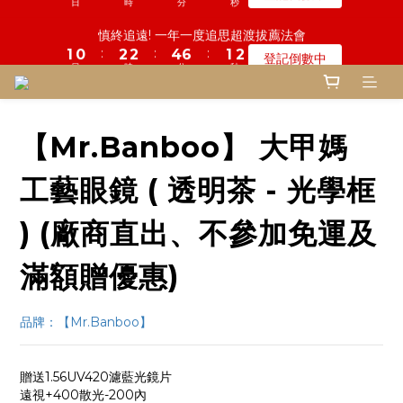
5
6
5
9
6
6
1
1
0
0
0
2
4
2
1
1
7
3
2
3
1
5
5
7
7
2
2
2
2
鬼門開倒數! 農曆七月中元普渡 鎮瀾宮代拜
慎終追遠! 一年一度追思超渡拔薦法會
4
5
4
8
5
5
0
0
1
3
:
:
:
:
:
:
1
0
0
6
2
1
2
0
4
4
6
6
1
1
1
1
登記倒數中
瞭解詳情
3
9
4
3
7
9
4
4
0
2
日
日
時
時
分
分
秒
秒
0
5
1
0
1
3
3
5
5
0
0
0
0
2
8
3
2
6
8
3
3
1
4
0
0
2
2
4
4
1
7
2
1
5
7
2
2
鬼門開倒數! 農曆七月中元普渡 鎮瀾宮代拜
0
3
1
1
3
3
:
:
:
0
6
1
0
4
6
1
1
瞭解詳情
2
0
0
2
2
日
時
分
秒
5
0
3
5
0
0
1
1
1
【Mr.Banboo】 大甲媽
4
2
4
0
0
0
3
1
3
2
0
2
工藝眼鏡 ( 透明茶 - 光學框
1
1
0
0
) (廠商直出、不參加免運及
滿額贈優惠)
品牌：【Mr.Banboo】
贈送1.56UV420濾藍光鏡片
遠視+400散光-200內