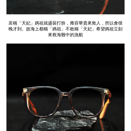
若稱「天妃」媽祖就盛裝打扮，雍容華貴來救人，所以會很
晚才到。故海上都稱「媽祖」不敢稱「天妃」希望媽祖立刻
來救海難中的漁船