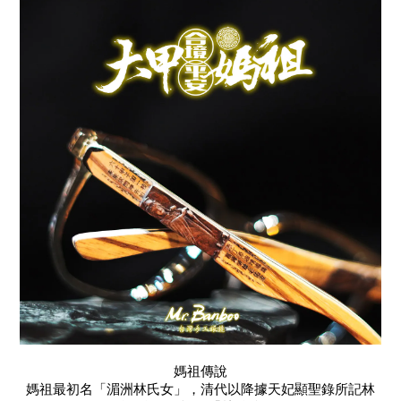
媽祖傳說
媽祖最初名「湄洲林氏女」，清代以降據天妃顯聖錄所記林