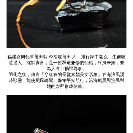
福建路興化軍莆田縣 今福建莆田 人，排行家中老么，生前聰
慧過人、沈默寡言，是一位釋道兼修的仙姑，終身未婚，並
為人占卜禍福為事。
羽化之後，傳言「穿紅衣的長髮素顏美女形象」在海浪風湧
時顯靈、能使颱風轉彎、保祐平安航行，沿海船員與漁民對
她的崇拜形成信仰。