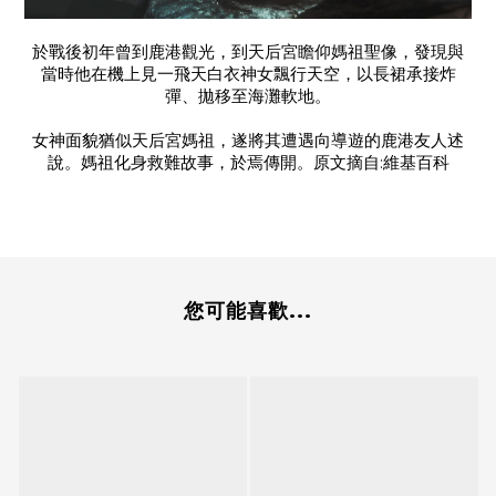
於戰後初年曾到鹿港觀光，到天后宮瞻仰媽祖聖像，發現與
當時他在機上見一飛天白衣神女飄行天空，以長裙承接炸
彈、拋移至海灘軟地。
女神面貌猶似天后宮媽祖，遂將其遭遇向導遊的鹿港友人述
說。媽祖化身救難故事，於焉傳開。原文摘自:維基百科
您可能喜歡...