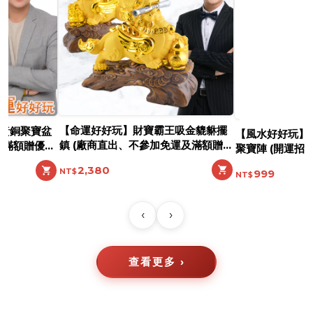
【命運好好玩】財寶霸王吸金貔貅擺
黃銅聚寶盆
【風水好好玩】
鎮 (廠商直出、不參加免運及滿額贈
及滿額贈優
聚寶陣 (開運招
優惠)
2,380
999
‹
›
查看更多