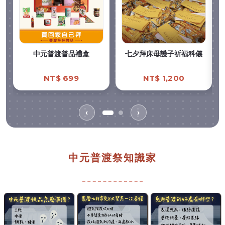
中元普渡普品禮盒
七夕拜床母護子祈福科儀
NT$ 699
NT$ 1,200
‹
›
中元普渡祭知識家