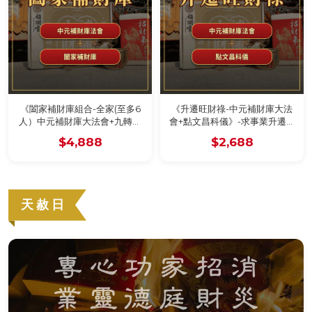
《闔家補財庫組合-全家(至多6
《升遷旺財祿-中元補財庫大法
人）中元補財庫大法會+九轉壽
會+點文昌科儀》-求事業升遷及
生蓮花》-至多可寫六人名字，
學業進步，加贈魁星秘法靈符
$4,888
$2,688
加贈壽生九轉蓮花
天赦日