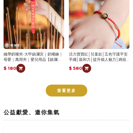
織帶奶嘴夾-大甲鎮瀾宮｜奶嘴鍊｜
活力寶寶紅│兒童款│五色守護平安
母嬰｜萬用夾｜嬰兒用品【鎮瀾
手繩│親和力│提升個人魅力│媽祖
宮】
賜福平安【鎮瀾宮×天后】
$ 180
$ 580
查看更多
公益獻愛、邀你集氣