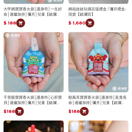
大甲媽寶寶香火袋│護身符│一生好
媽祖娃娃玩偶豆毯禮盒 / 彌月禮盒-
命│過爐加持│彌月│兒童【鎮瀾
現貨【鎮瀾宮】
宮】
$ 188
$ 1,680
千里眼寶寶香火袋│護身符│心肝寶
順風耳寶寶香火袋│護身符│富貴長
貝│過爐加持│彌月│兒童【鎮瀾
命│過爐加持│彌月│兒童【鎮瀾
宮】
宮】
$188
$188