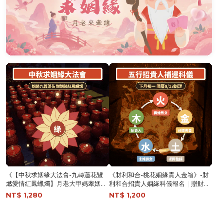
《【中秋求姻緣大法會-九轉蓮花暨
《財利和合-桃花姻緣貴人金箱》-財
燃愛情紅鳳蠟燭】月老大甲媽牽姻緣
利和合招貴人姻緣科儀報名｜贈財利
顯著求貴人桃花｜贈招桃花貴人六件
和合御守（新五行日式御守）│代燒
NT$ 1,280
NT$ 1,200
組│代燒轉運招財金紙 │ 姻緣顯著 │
姻緣貴人金箱金紙 │ 迎貴人招桃花│
加持過爐科儀 （名額有限，額滿為
加持過爐科儀｜代燒 （名額有限，額