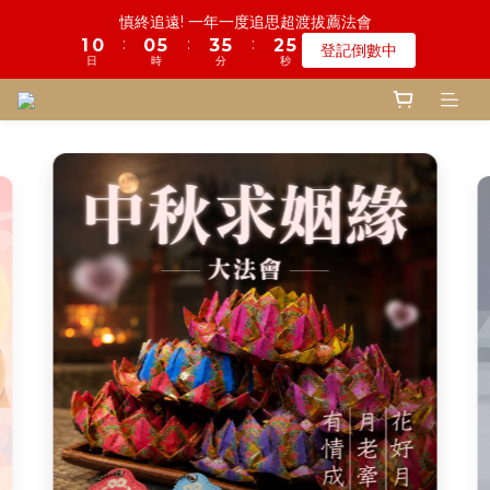
6
5
5
8
7
8
9
3
5
1
3
0
3
3
1
1
6
1
2
6
8
4
4
6
6
3
3
6
6
鬼門開倒數! 農曆七月中元普渡 鎮瀾宮代拜
一份普渡 兩份愛心!! 普品轉贈公益單位
5
4
4
9
7
9
6
9
7
8
9
2
4
0
2
2
:
:
:
:
:
:
2
0
0
5
0
1
5
7
3
3
5
5
2
2
5
5
登記倒數中
瞭解詳情
4
3
3
8
6
8
5
8
6
7
9
8
1
3
1
1
日
日
時
時
分
分
秒
秒
1
4
0
4
6
2
2
4
4
1
1
4
4
3
2
2
7
5
7
4
7
5
6
8
7
0
2
0
0
0
3
3
5
1
1
3
3
0
0
3
3
2
1
1
6
4
6
3
6
慎終追遠! 一年一度追思超渡拔薦法會
4
9
5
7
9
6
9
1
2
2
4
0
0
2
2
2
2
:
:
:
1
0
0
5
3
5
2
5
登記倒數中
3
8
4
6
8
5
8
0
1
1
3
1
1
1
1
日
時
分
秒
0
4
2
4
1
4
2
7
3
9
5
7
4
7
0
0
2
0
0
0
0
3
1
3
0
3
1
6
2
8
4
6
3
6
鬼門開倒數! 農曆七月中元普渡 鎮瀾宮代拜
1
2
0
2
2
:
:
:
0
5
1
7
3
5
2
5
瞭解詳情
0
1
1
1
日
時
分
秒
4
0
6
2
4
1
4
0
0
0
3
5
1
3
0
3
2
4
0
2
2
1
3
1
1
0
2
0
0
1
0