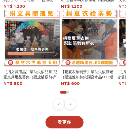
益募集開跑 ❤️（參與【公益乾糧募
限量推出1000ml保溫瓶）
包）
NT$ 1,200
NT$ 1,200
NT$ 
集】贈「過爐加持限定杯型保溫
杯」（市價 $899）
【捐文具用品】幫助失依兒童-兒
【捐夏衣給弱勢】幫助失依孤老
【捐
童文具用品募集（贈虎爺殿前祈福
（贈過爐加持鎮瀾宮水晶LED燈吊
計劃-
發財水及虎爺金卡組）
飾）
宮環
NT$ 800
NT$ 600
NT$ 
‹
›
鎮瀾買足
看更多