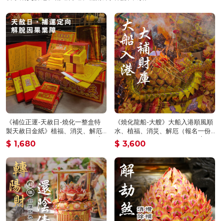
《補位正運-天赦日-燒化一整盒特
《燒化龍船-大艘》大船入港順風順
製天赦日金紙》植福、消災、解厄
水、植福、消災、解厄（報名一份
（報名一份可填寫1位）消災解厄│
可填寫1位）天赦日、消災解厄│ 平
$ 1,680
$ 3,600
平安庇佑│植大福澤 │ 燒一對更加靈
安庇佑｜植大福澤 │手工摺 │ 燒一
驗 │ 加持過爐（名額有限，額滿為
對更加靈驗 │ 加持過爐（名額有
止）代燒
限，額滿為止）代燒