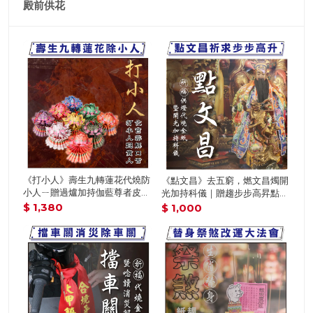
殿前供花
《闔家平安元辰斗》贈全家讀
《財利和合-桃花姻緣貴人金
，燃文昌燭開
疏，年頭平安祈福公斗（報名
箱》-財利和合招貴人姻緣科儀
步步高昇點文
份可填寫６位）專屬平安元辰
報名｜贈財利和合御守（新五行
組合) 【鎮
$ 2,880
$ 1,200
斗 │ 平安庇佑｜ 公斗 │ 加持過
日式御守）│代燒姻緣貴人金箱
職 │ 加持過
爐（名額有限，額滿為止）代
金紙 │ 迎貴人招桃花│ 加持過爐
，額滿為
科儀｜代燒 （名額有限，額滿
）
為止）