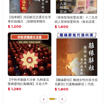
【捐香轉運植福澤】+ 代功德主
捐香轉運-專注於捐香植福做功
運》十二生肖
捐香祈福服務 + 錢母過爐服務：
德-無贈品
（報名請選擇
財氣、功德一次圓滿 （價值
過爐加持各生
$ 1,988
$ 1,680
＄3688） （可兩行）
│ 聖母殿前祈
燒（名額有
全家捐香轉運+發財擺件-幫家人
《天赦日-燒化一整盒特製天赦
女性向前夫祖
一起植福澤
日金紙》植福、消災、解厄（
 │ 代燒離
名一份可填寫1位）消災解厄│
$ 3,888
$ 1,680
爐科儀 （名
安庇佑│植大福澤 │ 燒一對更
）
靈驗 │ 加持過爐（名額有限，
‹
›
滿為止）代燒