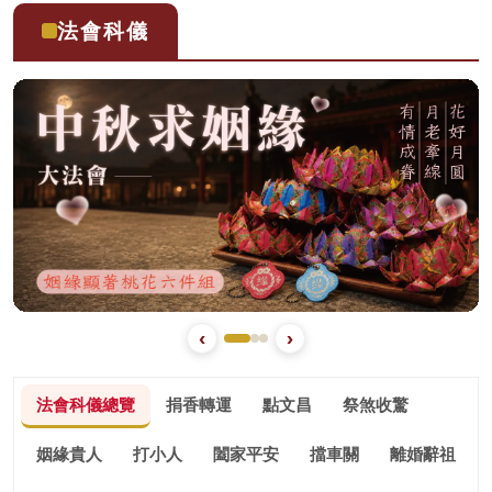
止）
滿為止）
法會科儀
‹
›
法會科儀總覽
捐香轉運
點文昌
祭煞收驚
姻緣貴人
打小人
闔家平安
擋車關
離婚辭祖