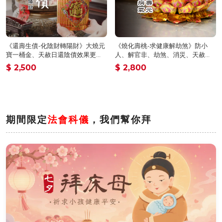
《還壽生債-化陰財轉陽財》大燒元
《燒化壽桃-求健康解劫煞》防小
寶一桶金、天赦日還陰債效果更
人、解官非、劫煞、消災、天赦
佳！植福、消災、解厄（報名一份
日、神明誕辰更適合（報名一份可
$ 2,500
$ 2,800
可填寫1位）消災解厄│ 平安庇佑｜
填寫1位）消災解厄│ 平安庇佑｜植
植大福澤 │手工摺 │ 加燒龍船更加
大福澤 │手工摺 │ 燒一對更加靈驗
靈驗 │ 加持過爐（名額有限，額滿
│ 加持過爐（名額有限，額滿為
為止）代燒
止）代燒
期間限定
法會科儀
，我們幫你拜