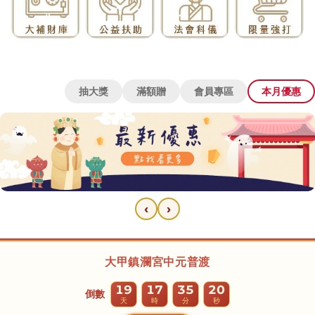
抽大獎
滿額贈
會員專區
本月優惠
‹
›
大甲鎮瀾宮中元普渡
線上報名實體法會
19
17
35
12
大甲鎮瀾宮中元普渡
倒數
天
時
分
秒