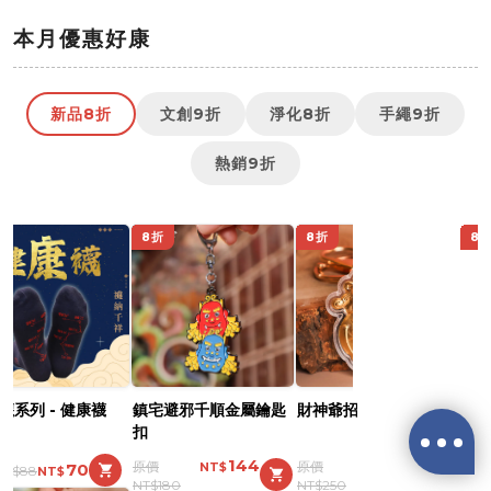
鎮瀾宮中元祭不要錯過
👉
https://mazubuy.tw/fsTKX
本月優惠好康
中元代拜、不必自己忙
👉
https://mazubuy.tw/Gur1W
新品8折
文創9折
淨化8折
手繩9折
鎮瀾宮中元超渡亡者
👉
https://mazubuy.tw/AbSAp
熱銷9折
地官赦罪中元大補財庫
👉
https://mazubuy.tw/dfY3i
8折
8折
8
①滿$1688 贈元寶小馬過爐娃娃
吊飾
②滿$3688 贈超實用萬能擦拭布
新朋友不知道怎麼買嗎？
襪系列 - 健康襪
鎮宅避邪千順金屬鑰匙
財神爺招財錢母鑰匙扣
避邪
扣
吊
給你滿滿的購物靈感
144
200
70
88
👉
https://mazubuy.tw/wT8GC
180
250