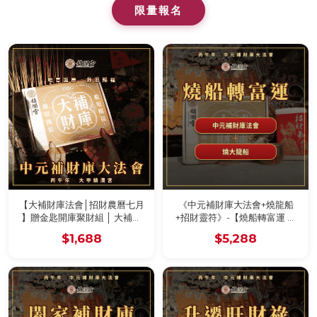
限量報名
【大補財庫法會│招財農曆七月
《中元補財庫大法會+燒龍船
】贈金匙開庫聚財組 │ 大補財
+招財靈符》-【燒船轉富運 】
庫法會-鎮瀾宮2026年｜ 招財｜
贈金匙開庫聚財組-鎮瀾宮
$1,688
$5,288
大補財庫 │ 加持過爐（名額有
限，額滿為止）