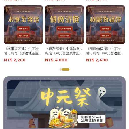
災轉運 │ 超渡拔薦法會 │
女早日投胎 │ 植福澤 │
日投胎 │ 植福祈求 │ 中
中元普渡【鎮瀾宮】
超渡拔薦法會 │ 中元普渡
元普渡【鎮瀾宮】
【鎮瀾宮】
超渡《地基主》法會-含
超渡《已逝寵物》法會-
超渡《已逝親友》法會-
代燒九轉壽生蓮花金-頂
含代燒九轉壽生蓮花金-
含代燒九轉壽生蓮花金-
級規格-提升家運 │ 闔家
頂級規格-超渡六畜 │ 早
頂級規格-超渡親朋好友
NT$ 1,200
NT$ 1,200
NT$ 1,200
平安 │ 超渡拔薦法會 │
日投胎 │ 超渡拔薦法會 │
│ 植福澤 │ 超渡拔薦法會
鎮瀾宮
│ 中元普渡【鎮瀾宮】