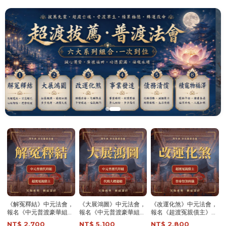
超渡《冤親債主》法會-
超渡《無緣子女/嬰靈》
超渡《歷代祖先》法會-
含代燒九轉壽生蓮花金-
法會-含代燒九轉壽生蓮
含代燒九轉壽生蓮花金-
頂級規格-解冤釋結 │ 消
花金-頂級規格-助無緣子
頂級規格-超渡祖先│ 早
NT$ 1,200
NT$ 1,200
NT$ 1,200