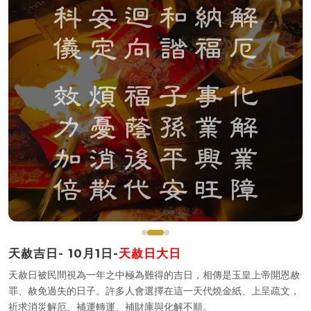
天赦吉日- 10月1日-
天赦日大日
天赦日被民間視為一年之中極為難得的吉日，相傳是玉皇上帝開恩赦
罪、赦免過失的日子。許多人會選擇在這一天代燒金紙、上呈疏文，
祈求消災解厄、補運轉運、補財庫與化解不順。