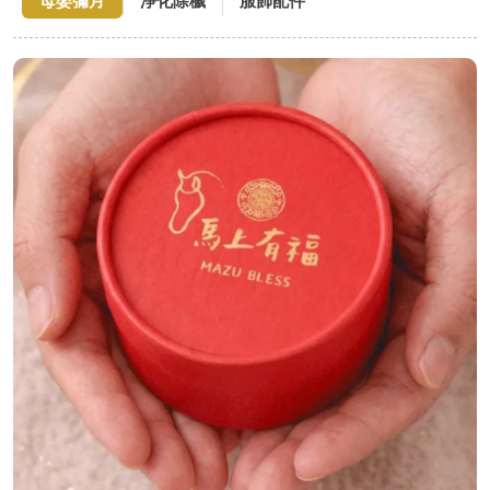
母嬰彌月
淨化除穢
服飾配件