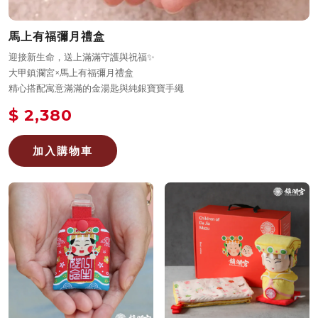
馬上有福彌月禮盒
迎接新生命，送上滿滿守護與祝福✨
大甲鎮瀾宮×馬上有福彌月禮盒
精心搭配寓意滿滿的金湯匙與純銀寶寶手繩
$ 2,380
加入購物車