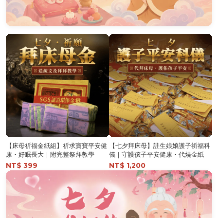
【床母祈福金紙組】祈求寶寶平安健
【七夕拜床母】註生娘娘護子祈福科
康・好眠長大｜附完整祭拜教學
儀｜守護孩子平安健康・代燒金紙
NT$ 399
NT$ 1,200