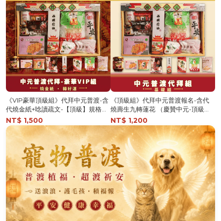
《VIP豪華頂級組》代拜中元普渡-含
《頂級組》代拜中元普渡報名-含代
代燒金紙+唸讀疏文-【頂級】規格報
燒壽生九轉蓮花 （慶贊中元-頂級
名-捐出（慶贊中元普渡VIP豪華頂級
組）-普品捐出【鎮瀾宮】
NT$ 1,500
NT$ 1,200
組)【鎮瀾宮】