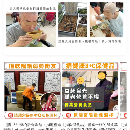
【贈-大甲媽Ｑ版保溫瓶：捐乾糧給
【捐保健食品】營養平權的溫柔革
【捐
弱勢】🥣 一份乾糧，一份溫暖｜公
命-公益幫助失依孤老（贈鎮瀾宮
失依