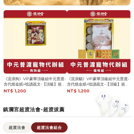
《流浪狗》VIP豪華頂級組中元普渡-
《流浪貓》VIP豪華頂級組中元普渡-
含代燒金紙+唸讀疏文-【頂級】規格
含代燒金紙+唸讀疏文-【頂級】規格
報名-捐出【鎮瀾宮】
報名-捐出【鎮瀾宮】
NT$ 1,200
NT$ 1,200
鎮瀾宮超渡法會-超渡拔薦
超渡法會
超渡法會組合