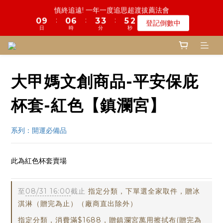
5
9
6
8
8
5
3
0
7
4
1
1
3
1
1
5
1
2
7
9
4
4
4
4
6
6
1
1
鬼門開倒數! 農曆七月中元普渡 鎮瀾宮代拜
慎終追遠! 一年一度追思超渡拔薦法會
4
8
5
7
7
9
4
2
6
3
0
0
2
:
:
:
:
:
:
0
0
9
4
0
1
6
8
3
3
3
3
5
5
0
0
登記倒數中
瞭解詳情
3
7
4
6
6
8
3
1
5
2
1
日
日
時
時
分
分
秒
秒
8
3
0
5
7
2
2
2
2
4
4
2
6
3
5
5
7
2
0
4
1
0
7
2
4
6
1
1
1
1
3
3
1
5
2
9
4
4
6
1
鬼門開倒數! 農曆七月中元普渡 鎮瀾宮代拜
3
0
6
1
3
5
0
0
0
0
2
2
:
:
:
0
4
1
8
3
3
5
0
瞭解詳情
2
5
0
2
4
1
1
日
時
分
秒
3
0
7
2
2
4
1
4
1
3
0
0
大甲媽文創商品-平安保庇
2
6
1
1
3
0
3
0
2
1
5
0
0
2
2
1
0
4
1
杯套-紅色【鎮瀾宮】
1
0
3
0
0
2
系列：開運必備品 
1
0
此為紅色杯套賣場
24vvc
至
08/31 16:00
截止
指定分類，下單選全家取件，贈冰
淇淋（贈完為止）（廠商直出除外）
指定分類，消費滿$1688，贈鎮瀾宮萬用擦拭布(贈完為