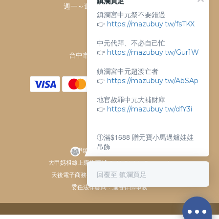
鎮瀾買足
週一～週日 上午9點～下午6點
鎮瀾宮中元祭不要錯過
客服電話：
👉
https://mazubuy.tw/fsTKX
04-26763688
中元代拜、不必自己忙
門市地址：
👉
https://mazubuy.tw/Gur1W
台中市大甲區順天路238號
鎮瀾宮中元超渡亡者
👉
https://mazubuy.tw/AbSAp
地官赦罪中元大補財庫
👉
https://mazubuy.tw/dfY3i
①滿$1688 贈元寶小馬過爐娃娃
吊飾
大甲鎮瀾宮唯一指定 官方商城
大甲媽祖線上購物商城 © All Rights Reserved.
②滿$3688 贈超實用萬能擦拭布
回覆至 鎮瀾買足
天後電子商務有限公司 / 統一編號 61929607
委任法律顧問：瀛睿律師事務
新朋友不知道怎麼買嗎？
給你滿滿的購物靈感