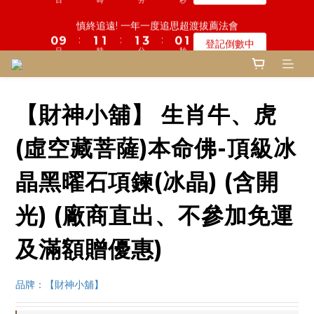
5
9
7
8
6
7
4
0
7
3
7
0
6
6
1
1
5
2
3
2
4
2
2
3
3
鬼門開倒數! 農曆七月中元普渡 鎮瀾宮代拜
慎終追遠! 一年一度追思超渡拔薦法會
9
4
8
6
7
5
6
3
6
2
6
9
9
5
5
:
:
:
:
:
:
0
0
9
4
1
2
1
3
1
1
2
2
8
登記倒數中
瞭解詳情
3
7
5
6
4
5
2
5
1
5
日
日
時
時
分
分
秒
秒
8
8
4
4
8
3
0
1
0
2
0
0
1
1
7
2
6
4
5
3
4
1
4
0
4
7
7
3
3
7
2
0
1
0
0
6
1
5
3
4
2
3
鬼門開倒數! 農曆七月中元普渡 鎮瀾宮代拜
0
3
3
6
6
2
2
6
1
0
9
5
:
:
:
0
4
2
3
1
2
瞭解詳情
2
2
5
5
1
1
5
0
日
時
分
秒
8
4
3
1
2
0
1
1
1
4
4
0
0
4
【財神小舖】 生肖牛、虎
7
3
2
0
1
0
0
0
3
3
3
6
2
1
0
2
2
2
5
1
0
(虛空藏菩薩)本命佛-頂級冰
1
1
1
4
0
0
0
0
3
晶黑曜石項鍊(冰晶) (含開
2
1
光) (廠商直出、不參加免運
0
及滿額贈優惠)
品牌：【財神小舖】