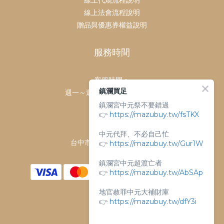
線上代燒流程說明
線上法會流程說明
贈品與優惠券權益說明
服務時間
客服時間：
鎮瀾買足
週一～週日 上午9點～下午6點
鎮瀾宮中元祭不要錯過
客服電話：
👉
https://mazubuy.tw/fsTKX
04-26763688
門市地址：
中元代拜、不必自己忙
👉
台中市大甲區順天路238號
https://mazubuy.tw/Gur1W
鎮瀾宮中元超渡亡者
👉
https://mazubuy.tw/AbSAp
地官赦罪中元大補財庫
👉
https://mazubuy.tw/dfY3i