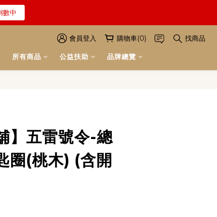
倒數中
解詳情
解詳情
會員登入
購物車(0)
找商品
所有商品
公益扶助
品牌總覽
立即購買
舖】五雷號令-總
圈(桃木) (含開