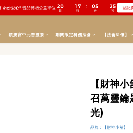
2
1
1
3
9
3
8
3
8
5
6
0
5
3
0
1
:
:
:
:
:
:
1
0
0
6
1
7
0
5
0
5
0
5
2
3
2
3
數! 農曆七月中元普渡 鎮瀾宮代拜
遠! 一年一度追思超渡拔薦法會
登記
瞭
1
0
0
2
8
2
7
2
7
4
5
4
2
0
日
日
時
時
分
分
秒
秒
0
5
0
6
4
4
4
1
2
1
2
0
1
7
1
6
1
6
3
4
3
1
4
5
3
3
3
0
1
0
1
:
:
:
0
6
0
5
0
5
2
3
數! 農曆七月中元普渡 鎮瀾宮代拜
瞭
2
0
3
4
2
2
2
0
0
日
時
分
秒
5
4
4
1
2
1
2
3
1
1
1
鎮瀾宮中元普渡祭
期間限定科儀法會
4
3
3
【法會科儀】
0
1
0
1
2
0
0
0
3
2
2
0
0
1
2
1
1
0
1
0
0
0
【財神小
召萬靈鑰匙
光)
品牌：【財神小舖】