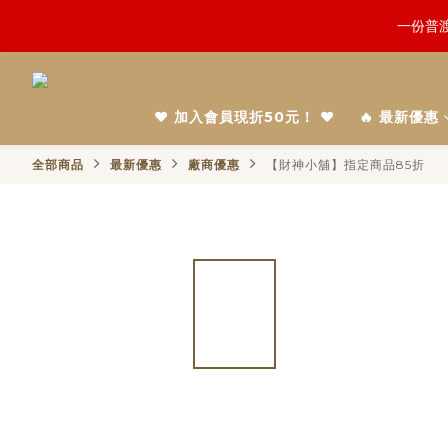
鬼門開倒
慎終追
鬼門開倒
❤️ 加入會員現折50元！ ❤️
🔥 最新優惠
全部商品
最新優惠
廠商優惠
【財神小舖】指定商品85折