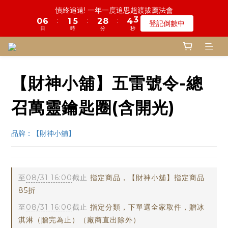
2
1
4
0
日
時
分
秒
5
0
4
1
7
3
0
2
4
2
5
4
6
3
1
3
1
4
3
9
5
2
鬼門開倒數! 農曆七月中元普渡 鎮瀾宮代拜
0
1
0
3
4
3
0
6
2
1
3
1
4
3
9
5
2
:
:
:
鬼門開倒數! 農曆七月中元普渡 鎮瀾宮代拜
0
2
0
3
2
8
4
1
瞭解詳情
0
2
3
2
5
1
日
時
分
秒
:
:
:
0
2
0
3
2
8
4
1
1
2
1
7
3
0
瞭解詳情
1
2
1
4
0
日
時
分
秒
1
2
1
7
3
0
0
1
0
6
2
0
1
0
3
0
1
0
6
2
0
5
1
0
2
0
5
1
4
0
1
4
0
3
【財神小舖】五雷號令-總
0
3
2
2
1
召萬靈鑰匙圈(含開光)
1
0
0
品牌：【財神小舖】
至
08/31 16:00
截止
指定商品，【財神小舖】指定商品
85折
至
08/31 16:00
截止
指定分類，下單選全家取件，贈冰
淇淋（贈完為止）（廠商直出除外）