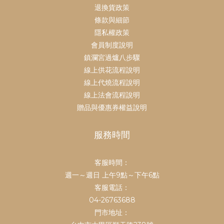
退換貨政策
條款與細節
隱私權政策
會員制度說明
鎮瀾宮過爐八步驟
線上供花流程說明
線上代燒流程說明
線上法會流程說明
贈品與優惠券權益說明
服務時間
客服時間：
鎮瀾買足
週一～週日 上午9點～下午6點
鎮瀾宮中元祭不要錯過
客服電話：
👉
https://mazubuy.tw/fsTKX
04-26763688
門市地址：
中元代拜、不必自己忙