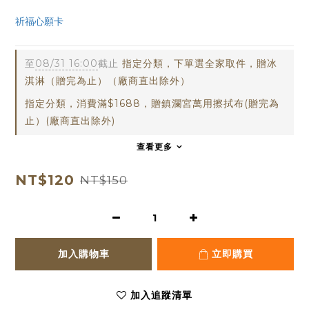
祈福心願卡
dream
至
08/31 16:00
截止
指定分類，下單選全家取件，贈冰
淇淋（贈完為止）（廠商直出除外）
指定分類，消費滿$1688，贈鎮瀾宮萬用擦拭布(贈完為
止）(廠商直出除外)
查看更多
NT$120
NT$150
加入購物車
立即購買
加入追蹤清單