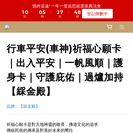
5
6
7
9
0
2
2
1
0
3
0
5
2
4
2
1
1
6
1
2
6
8
3
3
8
8
5
5
7
7
鬼門開倒數! 農曆七月中元普渡 鎮瀾宮代拜
慎終追遠! 一年一度追思超渡拔薦法會
4
9
5
6
8
1
1
0
2
4
1
3
:
:
:
:
:
:
1
0
0
5
0
1
5
7
2
2
7
7
4
4
6
6
登記倒數中
瞭解詳情
3
8
4
5
7
9
0
0
1
3
0
2
日
日
時
時
分
分
秒
秒
0
4
0
4
6
1
1
6
6
3
3
5
5
2
7
3
9
4
9
6
8
0
2
1
3
3
5
0
0
5
5
2
2
4
4
1
6
2
8
3
8
5
7
鬼門開倒數! 農曆七月中元普渡 鎮瀾宮代拜
1
0
2
2
4
4
4
1
1
3
3
:
:
:
0
5
1
7
2
7
4
6
瞭解詳情
0
1
1
3
3
3
0
0
2
2
日
時
分
秒
4
0
6
1
6
3
5
0
0
2
2
2
1
1
行車平安(車神)祈福心願卡
3
5
0
5
2
4
1
1
1
0
0
2
4
4
1
3
0
0
0
1
3
3
0
2
｜出入平安｜一帆風順｜護
0
2
2
1
1
1
0
身卡｜守護庇佑｜過爐加持
0
0
【綵金殿】
品牌：【綵金殿】
祈福心願卡是對天地神靈的敬畏，佛道文化的追求
傳統民俗的傳承及對美好未來的嚮往