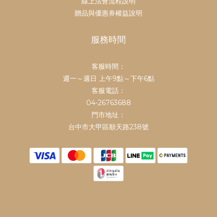
線上法會流程說明
贈品與優惠券權益說明
服務時間
客服時間：
鎮瀾買足
週一～週日 上午9點～下午6點
鎮瀾宮中元祭不要錯過
客服電話：
👉
https://mazubuy.tw/fsTKX
04-26763688
門市地址：
中元代拜、不必自己忙
👉
台中市大甲區順天路238號
https://mazubuy.tw/Gur1W
鎮瀾宮中元超渡亡者
👉
https://mazubuy.tw/AbSAp
地官赦罪中元大補財庫
👉
https://mazubuy.tw/dfY3i
①滿$1688 贈元寶小馬過爐娃娃