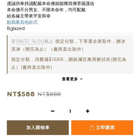
虔誠供奉持誦配戴本命佛就能獲得佛菩薩護佑
本命佛不分男女、不限本命年，均可配戴
給各緣主帶來平安和幸
點我看其他款式
8glazed
至
08/31 16:00
截止
指定分類，下單選全家取件，贈冰
淇淋（贈完為止）（廠商直出除外）
指定分類，消費滿$1688，贈鎮瀾宮萬用擦拭布(贈完為
止）(廠商直出除外)
查看更多
NT$588
NT$888
加入購物車
立即購買