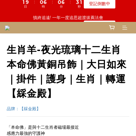
5
9
6
5
7
3
1
4
7
4
4
0
7
1
1
5
1
2
7
9
1
1
7
7
3
3
鬼門開倒數! 農曆七月中元普渡 鎮瀾宮代拜
慎終追遠! 一年一度追思超渡拔薦法會
4
8
5
4
6
2
0
3
6
3
3
6
:
:
:
:
:
:
0
0
9
4
0
1
6
8
0
0
6
6
2
2
9
9
登記倒數中
瞭解詳情
3
7
4
3
9
5
1
2
5
2
2
5
日
日
時
時
分
分
秒
秒
8
3
0
5
7
5
5
1
1
8
8
2
6
3
2
8
4
0
1
4
1
1
4
7
2
4
6
4
4
0
0
7
7
1
5
2
9
1
7
3
鬼門開倒數! 農曆七月中元普渡 鎮瀾宮代拜
0
3
0
0
3
6
1
3
5
3
3
6
6
:
:
:
0
4
1
8
0
6
2
9
瞭解詳情
2
2
5
0
2
4
2
2
5
5
日
時
分
秒
3
0
7
5
1
8
1
1
4
1
3
1
1
4
4
生肖羊-夜光琉璃十二生肖
2
6
4
0
7
0
0
3
0
2
0
0
3
3
1
5
3
6
2
1
2
2
0
4
2
5
本命佛黃銅吊飾｜大日如來
1
0
1
1
3
1
4
0
0
0
2
0
3
｜掛件｜護身｜生肖｜轉運
1
2
0
1
【綵金殿】
0
品牌：【綵金殿】
「本命佛」是與十二生肖者磁場最接近
感應力最強的守護神