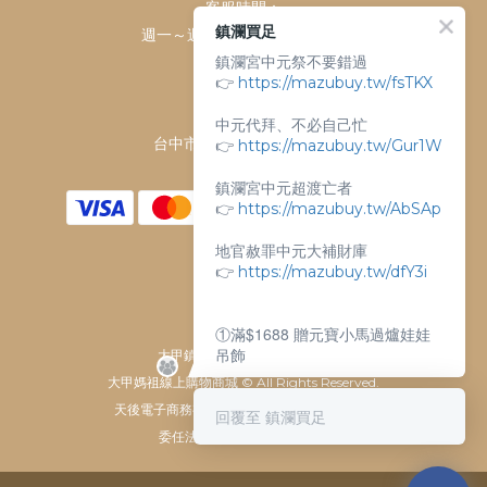
客服時間：
鎮瀾買足
週一～週日 上午9點～下午6點
鎮瀾宮中元祭不要錯過
客服電話：
👉
https://mazubuy.tw/fsTKX
04-26763688
門市地址：
中元代拜、不必自己忙
👉
台中市大甲區順天路238號
https://mazubuy.tw/Gur1W
鎮瀾宮中元超渡亡者
👉
https://mazubuy.tw/AbSAp
地官赦罪中元大補財庫
👉
https://mazubuy.tw/dfY3i
①滿$1688 贈元寶小馬過爐娃娃
吊飾
大甲鎮瀾宮唯一指定 官方商城
大甲媽祖線上購物商城 © All Rights Reserved.
②滿$3688 贈超實用萬能擦拭布
天後電子商務有限公司 / 統一編號 61929607
回覆至 鎮瀾買足
委任法律顧問：瀛睿律師事務
新朋友不知道怎麼買嗎？