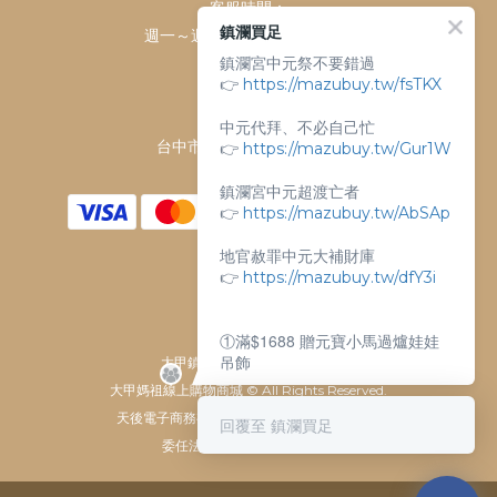
客服時間：
鎮瀾買足
週一～週日 上午9點～下午6點
鎮瀾宮中元祭不要錯過
客服電話：
👉
https://mazubuy.tw/fsTKX
04-26763688
門市地址：
中元代拜、不必自己忙
👉
台中市大甲區順天路238號
https://mazubuy.tw/Gur1W
鎮瀾宮中元超渡亡者
👉
https://mazubuy.tw/AbSAp
地官赦罪中元大補財庫
👉
https://mazubuy.tw/dfY3i
①滿$1688 贈元寶小馬過爐娃娃
吊飾
大甲鎮瀾宮唯一指定 官方商城
大甲媽祖線上購物商城 © All Rights Reserved.
②滿$3688 贈超實用萬能擦拭布
天後電子商務有限公司 / 統一編號 61929607
回覆至 鎮瀾買足
委任法律顧問：瀛睿律師事務
新朋友不知道怎麼買嗎？