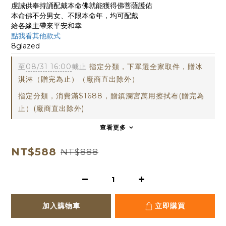
虔誠供奉持誦配戴本命佛就能獲得佛菩薩護佑
本命佛不分男女、不限本命年，均可配戴
給各緣主帶來平安和幸
點我看其他款式
8glazed
至
08/31 16:00
截止
指定分類，下單選全家取件，贈冰
淇淋（贈完為止）（廠商直出除外）
指定分類，消費滿$1688，贈鎮瀾宮萬用擦拭布(贈完為
止）(廠商直出除外)
查看更多
NT$588
NT$888
加入購物車
立即購買