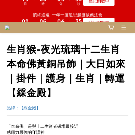
5
9
6
5
9
8
8
3
7
4
2
1
1
1
1
5
1
2
7
9
1
1
5
5
4
4
4
4
鬼門開倒數! 農曆七月中元普渡 鎮瀾宮代拜
慎終追遠! 一年一度追思超渡拔薦法會
4
8
5
4
8
7
7
2
6
3
1
0
0
:
:
:
:
:
:
0
0
9
4
0
1
6
8
0
0
4
4
3
3
3
3
登記倒數中
瞭解詳情
3
7
4
3
7
6
6
1
5
2
0
日
日
時
時
分
分
秒
秒
8
3
0
5
7
3
3
2
2
2
2
2
6
3
2
6
5
5
0
4
1
7
2
4
6
2
2
1
1
1
1
1
5
2
9
1
5
4
4
鬼門開倒數! 農曆七月中元普渡 鎮瀾宮代拜
3
0
6
1
3
5
1
1
0
0
0
0
:
:
:
0
4
1
8
0
4
3
3
瞭解詳情
2
5
0
2
4
0
0
日
時
分
秒
3
0
7
3
2
2
1
4
1
3
生肖猴-夜光琉璃十二生肖
2
6
2
1
1
0
3
0
2
1
5
1
0
0
2
1
0
4
0
本命佛黃銅吊飾｜大日如來
1
0
3
0
2
｜掛件｜護身｜生肖｜轉運
1
0
【綵金殿】
品牌：【綵金殿】
「本命佛」是與十二生肖者磁場最接近
感應力最強的守護神