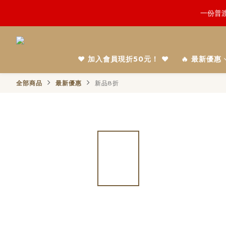
鬼門開倒
一份普渡
慎終追
❤️ 加入會員現折50元！ ❤️
🔥 最新優惠
鬼門開倒
全部商品
最新優惠
新品8折