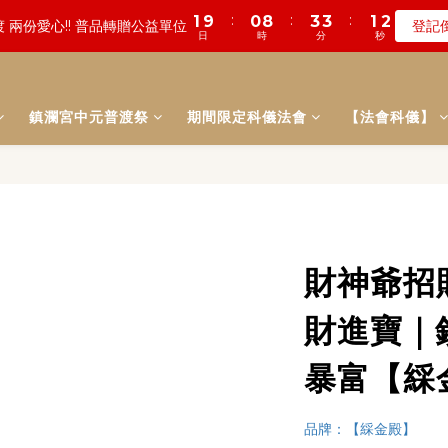
3
3
6
6
4
3
2
0
1
1
5
9
7
5
8
8
6
5
:
:
:
:
:
:
1
9
0
4
0
8
2
0
3
3
3
3
1
0
1
0
數! 農曆七月中元普渡 鎮瀾宮代拜
 兩份愛心!! 普品轉贈公益單位
登記
瞭
2
2
5
5
3
2
1
0
0
4
8
6
4
7
7
5
4
日
日
時
時
分
分
秒
秒
0
8
3
7
1
2
2
2
2
0
0
1
1
9
4
4
2
1
0
3
7
5
3
6
6
4
3
7
2
6
0
1
1
1
1
:
:
:
0
9
0
8
3
3
1
0
遠! 一年一度追思超渡拔薦法會
登記
2
6
4
2
5
5
3
2
6
1
5
0
0
0
0
日
時
分
秒
8
7
2
2
0
1
5
3
1
4
4
2
1
5
0
4
鎮瀾宮中元普渡祭
期間限定科儀法會
7
6
1
1
【法會科儀】
:
:
:
0
4
2
0
3
3
1
0
數! 農曆七月中元普渡 鎮瀾宮代拜
瞭
4
3
6
5
0
0
日
時
分
秒
3
1
2
2
0
3
2
5
4
2
0
1
1
2
1
4
3
1
0
0
1
0
3
2
0
0
2
1
1
0
0
財神爺招
財進寶｜
暴富【綵
品牌：【綵金殿】