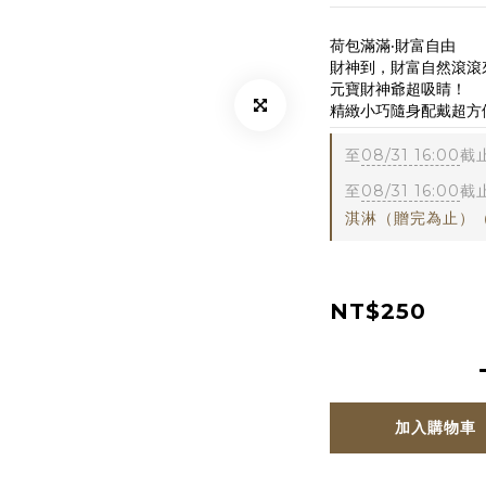
荷包滿滿‧財富自由
財神到，財富自然滾滾
元寶財神爺超吸睛！
精緻小巧隨身配戴超方
至
08/31 16:00
截
至
08/31 16:00
截
淇淋（贈完為止）
NT$250
加入購物車