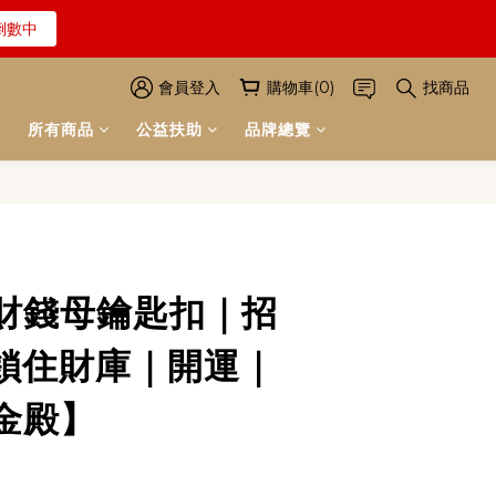
倒數中
解詳情
倒數中
會員登入
購物車(0)
找商品
所有商品
公益扶助
品牌總覽
解詳情
立即購買
財錢母鑰匙扣｜招
鎖住財庫｜開運｜
金殿】