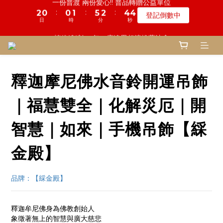
5
6
8
7
9
7
0
0
0
3
0
2
0
2
1
1
6
1
2
2
4
6
6
3
3
5
5
3
3
鬼門開倒數! 農曆七月中元普渡 鎮瀾宮代拜
慎終追遠! 一年一度追思超渡拔薦法會
4
9
5
7
9
6
8
6
2
1
:
:
:
:
:
:
1
0
0
5
0
1
1
3
5
5
2
2
4
4
2
2
登記倒數中
瞭解詳情
3
8
4
6
8
5
7
5
1
0
日
日
時
時
分
分
秒
秒
0
4
0
0
2
4
4
1
1
3
3
1
1
2
7
3
5
7
4
6
4
0
3
1
3
3
0
0
2
2
0
0
1
6
2
4
6
3
5
3
鬼門開倒數! 農曆七月中元普渡 鎮瀾宮代拜
2
0
2
2
1
1
:
:
:
0
5
1
3
5
2
4
2
瞭解詳情
1
1
1
0
0
日
時
分
秒
4
0
2
4
1
3
1
0
0
0
釋迦摩尼佛水音鈴開運吊飾
3
1
3
0
2
0
2
0
2
1
1
1
0
｜福慧雙全｜化解災厄｜開
0
0
智慧｜如來｜手機吊飾【綵
金殿】
品牌：【綵金殿】
釋迦牟尼佛身為佛教創始人
象徵著無上的智慧與廣大慈悲