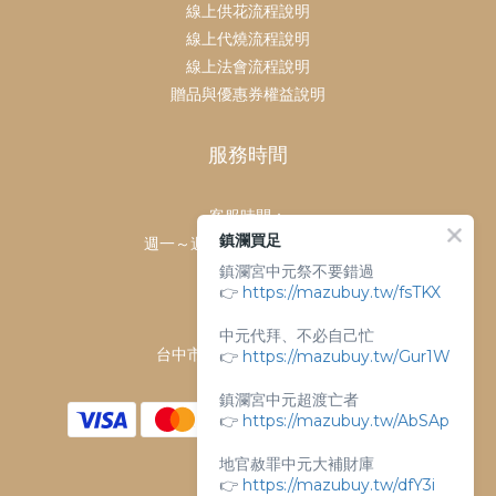
線上供花流程說明
線上代燒流程說明
線上法會流程說明
贈品與優惠券權益說明
服務時間
客服時間：
鎮瀾買足
週一～週日 上午9點～下午6點
鎮瀾宮中元祭不要錯過
客服電話：
👉
https://mazubuy.tw/fsTKX
04-26763688
門市地址：
中元代拜、不必自己忙
台中市大甲區順天路238號
👉
https://mazubuy.tw/Gur1W
鎮瀾宮中元超渡亡者
👉
https://mazubuy.tw/AbSAp
地官赦罪中元大補財庫
👉
https://mazubuy.tw/dfY3i