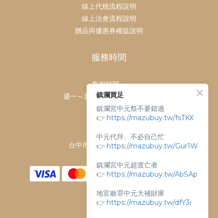
線上代燒流程說明
線上法會流程說明
贈品與優惠券權益說明
服務時間
客服時間：
鎮瀾買足
週一～週日 上午9點～下午6點
鎮瀾宮中元祭不要錯過
客服電話：
👉
https://mazubuy.tw/fsTKX
04-26763688
門市地址：
中元代拜、不必自己忙
台中市大甲區順天路238號
👉
https://mazubuy.tw/Gur1W
鎮瀾宮中元超渡亡者
👉
https://mazubuy.tw/AbSAp
地官赦罪中元大補財庫
👉
https://mazubuy.tw/dfY3i