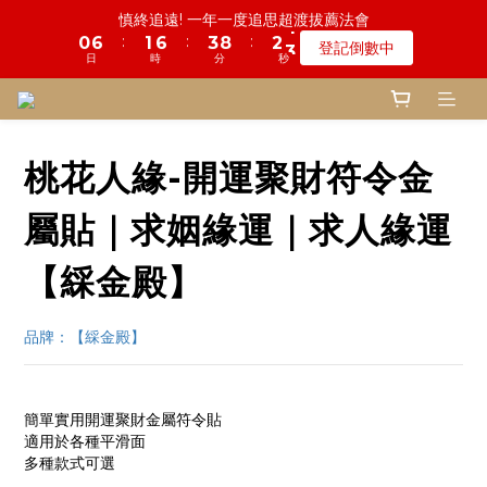
6
6
8
7
7
8
9
1
1
3
3
1
1
5
5
4
4
9
9
3
3
3
3
鬼門開倒數! 農曆七月中元普渡 鎮瀾宮代拜
鬼門開倒數! 農曆七月中元普渡 鎮瀾宮代拜
5
5
7
6
6
7
8
9
9
:
:
:
:
:
:
0
0
2
2
0
0
4
4
3
3
8
8
2
2
2
2
瞭解詳情
瞭解詳情
4
9
4
9
6
5
5
6
7
9
8
8
日
日
時
時
分
分
秒
秒
9
9
1
1
3
3
2
2
7
7
1
1
1
1
3
8
3
8
5
4
4
5
6
8
7
7
8
8
0
0
2
2
1
1
6
6
0
0
0
0
2
7
2
7
4
9
3
3
一份普渡 兩份愛心!! 普品轉贈公益單位
4
5
7
6
6
7
9
7
9
9
1
1
0
0
5
5
:
:
:
1
6
1
6
3
8
2
2
登記倒數中
3
9
4
9
6
5
5
6
8
6
9
8
8
0
0
4
4
日
時
分
秒
0
5
0
5
2
7
1
1
2
8
3
8
5
4
4
5
7
5
9
8
7
7
3
3
桃花人緣-開運聚財符令金
4
4
1
6
0
0
1
7
2
7
4
9
3
3
慎終追遠! 一年一度追思超渡拔薦法會
4
6
4
8
7
6
6
2
2
3
3
0
5
:
:
:
0
6
1
6
3
8
2
2
登記倒數中
3
5
3
7
6
5
5
1
1
2
2
4
屬貼｜求姻緣運｜求人緣運
日
時
分
秒
5
0
5
2
7
1
1
2
4
2
6
5
4
4
0
0
1
1
3
4
4
1
6
0
0
1
3
1
5
4
9
3
3
鬼門開倒數! 農曆七月中元普渡 鎮瀾宮代拜
0
0
2
【綵金殿】
3
3
0
5
:
:
:
0
2
0
4
3
8
2
2
瞭解詳情
1
2
2
4
日
時
分
秒
1
3
2
7
1
1
0
1
1
3
0
2
1
6
0
0
品牌：【綵金殿】
0
0
2
1
0
5
1
0
4
0
3
簡單實用開運聚財金屬符令貼
2
適用於各種平滑面
1
多種款式可選
0