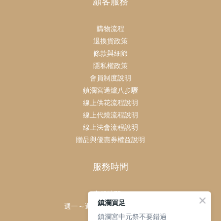
顧客服務
購物流程
退換貨政策
條款與細節
隱私權政策
會員制度說明
鎮瀾宮過爐八步驟
線上供花流程說明
線上代燒流程說明
線上法會流程說明
贈品與優惠券權益說明
服務時間
客服時間：
鎮瀾買足
週一～週日 上午9點～下午6點
鎮瀾宮中元祭不要錯過
客服電話：