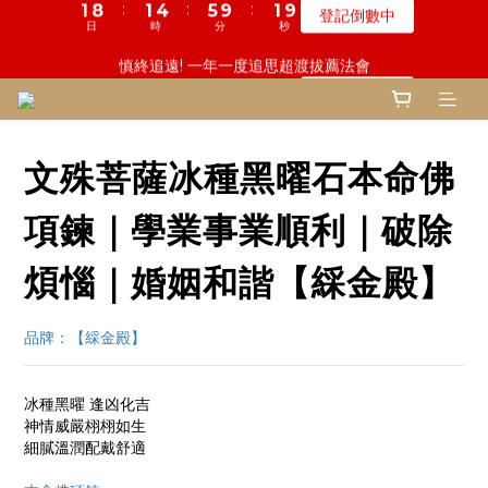
5
9
5
7
6
0
4
4
6
2
3
7
7
1
1
9
5
2
1
5
3
6
6
2
2
鬼門開倒數! 農曆七月中元普渡 鎮瀾宮代拜
慎終追遠! 一年一度追思超渡拔薦法會
4
8
4
6
9
5
3
3
5
1
2
6
6
:
:
:
:
:
:
0
0
8
4
1
0
4
2
5
5
9
9
1
1
9
9
登記倒數中
瞭解詳情
3
7
3
5
8
4
2
2
4
0
1
5
5
日
日
時
時
分
分
秒
秒
7
3
0
3
1
4
4
8
8
0
0
8
8
2
6
2
4
7
3
1
1
3
0
4
4
6
2
2
0
3
3
7
7
7
7
1
5
1
3
6
2
鬼門開倒數! 農曆七月中元普渡 鎮瀾宮代拜
0
0
2
3
3
5
1
1
2
2
6
6
6
6
:
:
:
0
4
0
2
5
9
1
9
瞭解詳情
1
2
2
4
0
0
1
1
5
5
5
5
日
時
分
秒
3
1
4
8
0
8
0
1
1
3
0
0
4
4
4
4
文殊菩薩冰種黑曜石本命佛
2
0
3
7
7
0
0
2
3
3
3
3
1
2
6
6
1
2
2
2
2
0
1
5
5
項鍊｜學業事業順利｜破除
0
1
1
1
1
0
4
4
0
0
0
0
3
3
煩惱｜婚姻和諧【綵金殿】
2
2
1
1
品牌：【綵金殿】
0
0
冰種黑曜 逢凶化吉
神情威嚴栩栩如生
細膩溫潤配戴舒適