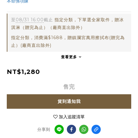
本命佛項鍊
fupai
至
08/31 16:00
截止
指定分類，下單選全家取件，贈冰
淇淋（贈完為止）（廠商直出除外）
指定分類，消費滿$1688，贈鎮瀾宮萬用擦拭布(贈完為
止）(廠商直出除外)
查看更多
NT$1,280
售完
貨到通知我
加入追蹤清單
分享到