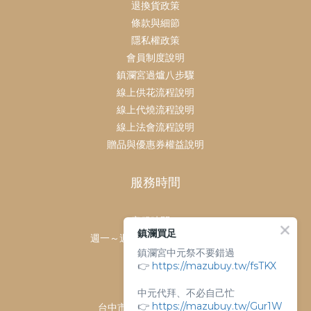
退換貨政策
條款與細節
隱私權政策
會員制度說明
鎮瀾宮過爐八步驟
線上供花流程說明
線上代燒流程說明
線上法會流程說明
贈品與優惠券權益說明
服務時間
客服時間：
鎮瀾買足
週一～週日 上午9點～下午6點
鎮瀾宮中元祭不要錯過
客服電話：
👉
https://mazubuy.tw/fsTKX
04-26763688
門市地址：
中元代拜、不必自己忙
👉
https://mazubuy.tw/Gur1W
台中市大甲區順天路238號