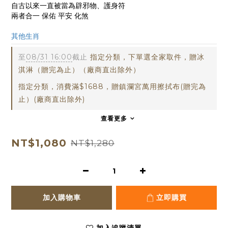
自古以來一直被當為辟邪物、護身符
兩者合一 保佑 平安 化煞
red2405
其他生肖
至
08/31 16:00
截止
指定分類，下單選全家取件，贈冰
淇淋（贈完為止）（廠商直出除外）
指定分類，消費滿$1688，贈鎮瀾宮萬用擦拭布(贈完為
止）(廠商直出除外)
查看更多
NT$1,080
NT$1,280
加入購物車
立即購買