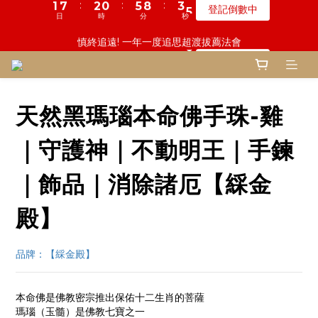
5
8
5
8
3
0
3
0
5
0
3
6
1
3
1
1
8
4
3
1
1
9
6
6
9
9
4
4
6
6
鬼門開倒數! 農曆七月中元普渡 鎮瀾宮代拜
慎終追遠! 一年一度追思超渡拔薦法會
4
7
4
9
7
9
2
2
4
2
5
0
2
:
:
:
:
:
:
0
0
7
3
2
0
0
8
5
5
8
8
3
3
5
5
登記倒數中
瞭解詳情
3
6
3
8
6
8
1
1
3
1
4
1
日
日
時
時
分
分
秒
秒
6
2
1
7
4
4
7
7
2
2
4
4
2
5
2
7
5
7
0
0
2
0
3
0
5
1
0
6
3
3
6
6
1
1
3
3
1
4
1
9
6
9
4
6
鬼門開倒數! 農曆七月中元普渡 鎮瀾宮代拜
1
2
4
0
5
2
2
5
5
0
0
2
2
:
:
:
0
3
0
8
5
8
3
5
瞭解詳情
0
1
3
4
1
1
4
4
1
1
日
時
分
秒
2
7
4
7
2
4
0
2
3
0
0
3
3
0
0
天然黑瑪瑙本命佛手珠-雞
1
6
3
6
1
3
1
2
2
2
0
5
2
5
0
2
0
1
1
1
4
1
4
1
｜守護神｜不動明王｜手鍊
0
0
0
3
0
3
0
2
2
｜飾品｜消除諸厄【綵金
1
1
0
0
殿】
品牌：【綵金殿】
本命佛是佛教密宗推出保佑十二生肖的菩薩
瑪瑙（玉髓）是佛教七寶之一