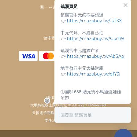
鎮瀾買足
週一～週日 上午9點～下午6點
鎮瀾宮中元祭不要錯過
客服電話：
👉
https://mazubuy.tw/fsTKX
04-26763688
門市地址：
中元代拜、不必自己忙
台中市大甲區順天路238號
👉
https://mazubuy.tw/Gur1W
鎮瀾宮中元超渡亡者
👉
https://mazubuy.tw/AbSAp
地官赦罪中元大補財庫
👉
https://mazubuy.tw/dfY3i
①滿$1688 贈元寶小馬過爐娃娃
吊飾
大甲鎮瀾宮唯一指定 官方商城
大甲媽祖線上購物商城 © All Rights Reserved.
②滿$3688 贈超實用萬能擦拭布
天後電子商務有限公司 / 統一編號 61929607
回覆至 鎮瀾買足
委任法律顧問：瀛睿律師事務
新朋友不知道怎麼買嗎？