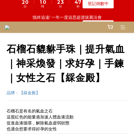
5
7
7
7
8
9
0
0
0
0
1
2
3
2
1
1
6
2
3
1
3
3
3
4
4
5
5
6
6
鬼門開倒數! 農曆七月中元普渡 鎮瀾宮代拜
慎終追遠! 一年一度追思超渡拔薦法會
4
9
6
6
6
7
8
9
0
1
2
:
:
:
:
:
:
1
0
0
5
1
2
0
2
2
2
3
3
4
4
5
5
登記倒數中
瞭解詳情
3
8
5
5
5
6
7
8
0
1
日
日
時
時
分
分
秒
秒
0
4
0
1
1
1
1
2
2
3
3
4
4
2
7
4
4
4
5
6
7
0
3
0
0
0
0
1
1
2
2
3
3
1
6
3
3
3
4
5
6
鬼門開倒數! 農曆七月中元普渡 鎮瀾宮代拜
2
0
0
1
1
2
2
:
:
:
0
5
2
2
2
3
4
5
瞭解詳情
1
0
0
1
1
日
時
分
秒
4
1
1
1
2
3
4
0
0
0
石榴石貔貅手珠｜提升氣血
3
0
0
0
1
2
3
2
0
1
2
1
0
1
｜神采煥發｜求好孕｜手鍊
0
0
｜女性之石【綵金殿】
品牌：【綵金殿】
石榴石是有名的氣血之石
這股紅色的能量過加速人體血液流動
促進血液循環，解除氣血虛弱狀態
也適合想要求得好孕的女性