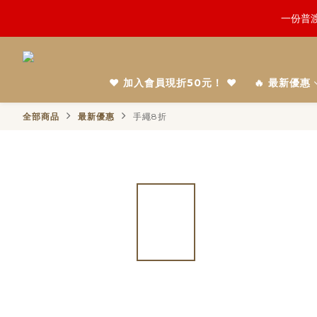
鬼門開倒
慎終追
鬼門開倒
❤️ 加入會員現折50元！ ❤️
🔥 最新優惠
全部商品
最新優惠
手繩8折