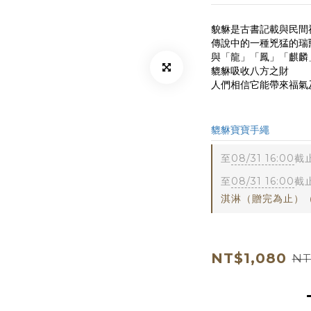
貌貅是古書記載與民間
傳說中的一種兇猛的瑞
與「龍」「鳳」「麒麟
貔貅吸收八方之財
人們相信它能帶來福氣
bapc4
貔貅寶寶手繩
至
08/31 16:00
截
至
08/31 16:00
截
淇淋（贈完為止）
NT$1,080
NT