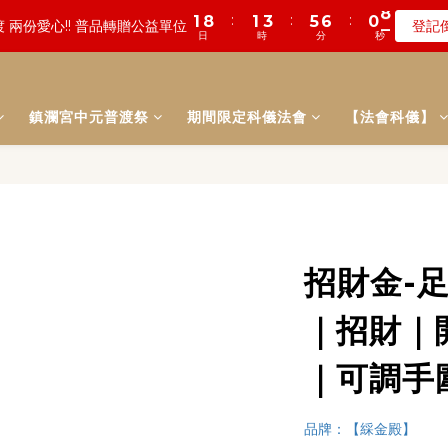
0
1
2
1
3
7
3
4
8
9
3
8
6
1
3
4
3
:
:
:
:
:
:
0
8
0
4
1
3
0
1
5
6
5
6
0
0
5
5
數! 農曆七月中元普渡 鎮瀾宮代拜
遠! 一年一度追思超渡拔薦法會
登記
瞭
0
1
0
2
6
2
3
7
8
2
7
5
0
2
3
2
日
日
時
時
分
分
秒
秒
7
3
0
2
0
4
5
4
5
4
4
0
1
5
1
2
6
7
1
6
4
1
2
1
6
2
1
3
4
3
4
3
3
:
:
:
0
4
0
1
5
6
0
5
數! 農曆七月中元普渡 鎮瀾宮代拜
瞭
3
0
1
0
5
1
0
2
3
2
3
2
2
日
時
分
秒
3
0
4
5
4
2
0
4
0
1
2
1
2
1
1
鎮瀾宮中元普渡祭
期間限定科儀法會
2
3
4
【法會科儀】
3
1
3
0
1
0
1
0
0
1
2
3
2
0
2
0
0
0
1
2
1
1
0
1
0
0
0
招財金-
｜招財｜
｜可調手
品牌：【綵金殿】