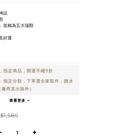
神話
獸
」並稱為五大瑞獸
及好運
止
指定商品，開運手繩9折
止
指定分類，下單選全家取件，贈冰
（廠商直出除外）
查看更多
$1,580