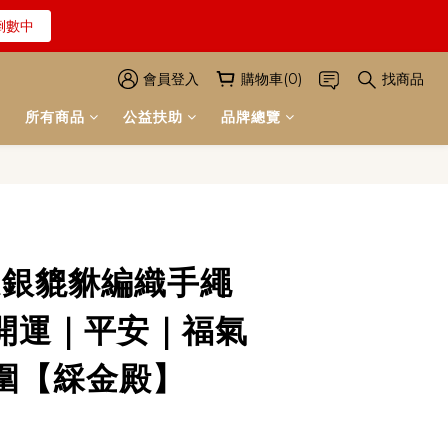
倒數中
解詳情
解詳情
會員登入
購物車(0)
找商品
所有商品
公益扶助
品牌總覽
立即購買
足銀貔貅編織手繩
開運｜平安｜福氣
圍【綵金殿】