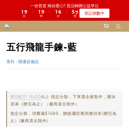
2
2
2
7
6
8
一份普渡 兩份愛心!! 普品轉贈公益單位
4
5
5
9
7
7
8
2
4
3
2
4
1
6
1
8
2
7
6
8
鬼門開倒數! 農曆七月中元普渡 鎮瀾宮代拜
:
:
:
1
9
1
9
1
6
5
7
登記倒數中
3
4
4
9
8
6
6
7
1
3
2
1
3
:
:
:
日
時
分
秒
0
5
0
7
1
6
5
7
0
8
0
8
0
5
4
6
瞭解詳情
2
3
3
8
7
9
5
5
6
日
時
分
秒
0
2
1
0
2
4
6
0
5
4
6
7
7
4
3
5
1
2
2
7
6
8
慎終追遠! 一年一度追思超渡拔薦法會
4
9
4
5
9
1
0
1
3
5
4
3
5
6
6
3
2
4
:
:
:
0
9
1
9
1
6
5
7
登記倒數中
3
8
3
4
9
8
0
0
2
4
3
2
4
5
5
2
1
3
日
時
分
秒
8
0
8
0
5
4
6
2
7
2
9
3
8
7
9
1
3
2
1
3
4
4
1
0
2
7
7
4
3
5
1
6
1
8
2
7
6
8
鬼門開倒數! 農曆七月中元普渡 鎮瀾宮代拜
0
2
1
0
2
五行飛龍手鍊-藍
3
3
0
1
6
6
3
2
4
:
:
:
0
5
0
7
1
6
5
7
瞭解詳情
1
0
1
2
2
0
5
5
2
1
3
日
時
分
秒
4
6
0
5
4
6
0
0
1
1
4
4
1
0
2
3
5
4
3
5
系列：開運必備品 
0
0
3
3
0
1
2
4
3
2
4
2
2
0
1
3
2
1
3
1
1
0
2
1
0
2
0
0
24vvc
1
0
1
0
0
至
08/31 16:00
截止
指定分類，下單選全家取件，贈冰
淇淋（贈完為止）（廠商直出除外）
指定分類，消費滿$1688，贈鎮瀾宮萬用擦拭布(贈完為
止）(廠商直出除外)