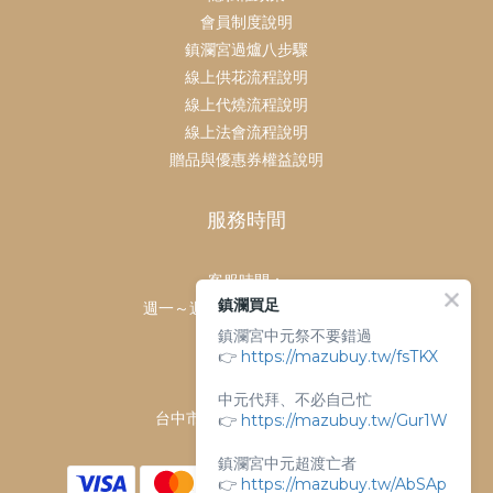
會員制度說明
鎮瀾宮過爐八步驟
線上供花流程說明
線上代燒流程說明
線上法會流程說明
贈品與優惠券權益說明
服務時間
客服時間：
鎮瀾買足
週一～週日 上午9點～下午6點
鎮瀾宮中元祭不要錯過
客服電話：
👉
https://mazubuy.tw/fsTKX
04-26763688
門市地址：
中元代拜、不必自己忙
👉
台中市大甲區順天路238號
https://mazubuy.tw/Gur1W
鎮瀾宮中元超渡亡者
👉
https://mazubuy.tw/AbSAp