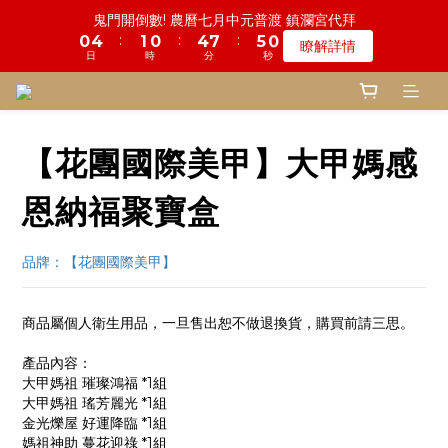
6
7
7
9
9
8
1
1
5
5
2
2
1
1
5
5
8
8
5
5
9
9
鬼門開倒數! 農曆七月中元普渡 鎮瀾宮代拜
鬼門開倒數! 農曆七月中元普渡 鎮瀾宮代拜
5
6
6
8
8
7
9
9
:
:
:
:
:
:
0
0
4
4
1
1
0
0
4
4
7
7
4
4
8
8
瞭解詳情
瞭解詳情
4
5
5
7
7
6
8
8
日
日
時
時
分
分
秒
秒
9
9
3
3
0
0
3
3
6
6
3
3
7
7
3
4
4
6
9
6
5
7
7
9
9
8
9
8
2
2
2
2
5
5
2
2
6
6
2
9
3
3
5
8
5
9
一份普渡 兩份愛心!! 普品轉贈公益單位
4
6
6
8
8
7
8
7
1
1
1
1
4
4
1
1
5
5
:
:
:
1
8
2
2
4
7
4
8
登記倒數中
3
5
5
7
7
6
7
6
0
0
0
0
3
3
0
0
4
4
日
時
分
秒
0
7
1
1
3
6
3
7
2
4
4
6
9
6
5
9
6
5
9
9
2
2
3
3
【花團國際美甲】大甲媽感
6
0
0
2
5
2
6
1
9
3
3
5
8
5
9
慎終追遠! 一年一度追思超渡拔薦法會
4
8
5
4
8
8
1
1
2
2
5
1
4
1
5
:
:
:
0
8
2
2
4
7
4
8
登記倒數中
3
7
4
3
7
7
0
0
1
1
4
0
3
0
4
恩納福聚寶盒
日
時
分
秒
7
1
1
3
6
3
7
2
6
3
2
6
9
6
0
0
3
2
3
6
0
0
2
5
2
6
1
5
2
1
5
8
5
9
鬼門開倒數! 農曆七月中元普渡 鎮瀾宮代拜
2
1
2
5
1
4
1
5
:
:
:
0
4
1
0
4
7
4
8
瞭解詳情
品牌：【花團國際美甲】
1
0
1
4
0
3
0
4
日
時
分
秒
3
0
3
6
3
7
0
0
3
2
3
2
2
5
2
6
2
1
2
1
1
4
1
5
商品屬個人衛生用品，一旦售出恕不做退換貨，購買前請三思。
1
0
1
0
0
3
0
4
0
0
產品內容：
2
3
大甲媽祖 璀璨鴻福 *1組
1
2
大甲媽祖 瑤芳麗光 *1組
0
1
金光爍屋 好運降臨 *1組
0
媽祖神助 蔓花迎祿 *1組