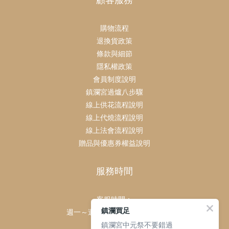
顧客服務
購物流程
退換貨政策
條款與細節
隱私權政策
會員制度說明
鎮瀾宮過爐八步驟
線上供花流程說明
線上代燒流程說明
線上法會流程說明
贈品與優惠券權益說明
服務時間
客服時間：
鎮瀾買足
週一～週日 上午9點～下午6點
鎮瀾宮中元祭不要錯過
客服電話：