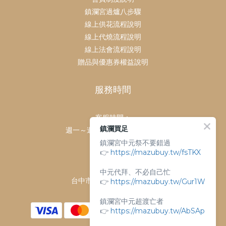
鎮瀾宮過爐八步驟
線上供花流程說明
線上代燒流程說明
線上法會流程說明
贈品與優惠券權益說明
服務時間
客服時間：
鎮瀾買足
週一～週日 上午9點～下午6點
鎮瀾宮中元祭不要錯過
客服電話：
👉
https://mazubuy.tw/fsTKX
04-26763688
門市地址：
中元代拜、不必自己忙
台中市大甲區順天路238號
👉
https://mazubuy.tw/Gur1W
鎮瀾宮中元超渡亡者
👉
https://mazubuy.tw/AbSAp