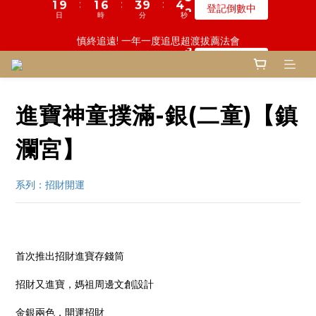
5
5
9
8
9
5
0
4
7
4
1
7
2
1
1
6
2
1
7
5
4
4
5
5
1
1
鬼門開倒數! 農曆七月中元普渡 鎮瀾宮代拜
慎終追遠! 一年一度追思超渡拔薦法會
4
9
4
8
7
8
4
3
6
3
0
6
1
:
:
:
:
:
:
0
0
9
5
1
0
6
4
3
3
9
9
4
4
0
0
登記倒數中
瞭解詳情
3
8
3
7
6
7
3
2
5
2
5
0
日
日
時
時
分
分
秒
秒
8
4
0
5
3
2
2
8
8
3
3
2
7
2
6
5
6
2
1
4
1
4
7
3
4
2
1
1
7
7
2
2
1
6
1
5
4
5
1
鬼門開倒數! 農曆七月中元普渡 鎮瀾宮代拜
0
3
0
3
6
2
3
1
0
0
6
6
1
1
:
:
:
0
5
0
4
3
9
4
0
瞭解詳情
2
2
5
1
2
0
5
5
0
0
日
時
分
秒
4
3
2
8
3
1
1
4
0
1
4
4
進寶神童撲滿-銀(二童)【鎮
3
2
1
7
2
0
0
3
0
3
3
2
1
0
6
1
2
2
2
1
0
5
0
瀾宮】
1
1
1
0
4
0
0
0
3
系列：招財開運 
2
1
0
首次推出招財進寶存錢筒
招財又進寶，媽祖周邊文創設計
金銀兩色，開運招財