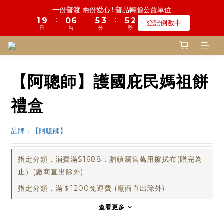
5
5
8
7
8
9
2
6
3
1
3
0
2
1
5
1
2
7
9
6
6
4
4
6
6
3
3
鬼門開倒數! 農曆七月中元普渡 鎮瀾宮代拜
一份普渡 兩份愛心!! 普品轉贈公益單位
4
4
9
7
9
6
7
8
9
1
5
2
0
2
:
:
:
:
:
:
1
0
9
4
0
1
6
8
5
5
3
3
5
5
2
2
登記倒數中
瞭解詳情
3
3
9
8
6
8
5
6
7
9
8
0
4
1
1
日
日
時
時
分
分
秒
秒
0
8
3
0
5
7
4
4
2
2
4
4
1
1
2
2
8
7
5
7
4
5
9
6
8
7
3
0
0
7
2
4
6
3
3
1
1
3
3
0
0
1
1
7
6
4
6
3
慎終追遠! 一年一度追思超渡拔薦法會
4
8
5
9
7
9
6
2
6
1
3
5
2
2
0
0
2
2
:
:
:
0
9
0
6
5
3
5
2
登記倒數中
3
7
4
8
6
8
5
1
5
0
2
4
1
1
1
1
日
時
分
秒
8
5
4
2
4
1
2
6
3
7
5
7
4
0
4
1
3
0
0
0
0
【阿聰師】護國庇民媽祖餅
7
4
3
1
3
0
1
5
2
9
6
4
6
3
鬼門開倒數! 農曆七月中元普渡 鎮瀾宮代拜
3
0
2
6
3
2
0
2
:
:
:
0
4
1
8
5
3
5
2
瞭解詳情
2
1
5
2
1
1
禮盒
日
時
分
秒
3
0
7
4
2
4
1
1
0
4
1
0
0
2
6
3
1
3
0
0
3
0
1
5
2
0
2
品牌：【阿聰師】
2
0
4
1
1
1
3
0
0
0
2
指定分類，消費滿$1688，贈鎮瀾宮萬用擦拭布(贈完為
1
止）(廠商直出除外)
0
指定分類，滿＄1200免運費 (廠商直出除外)
查看更多