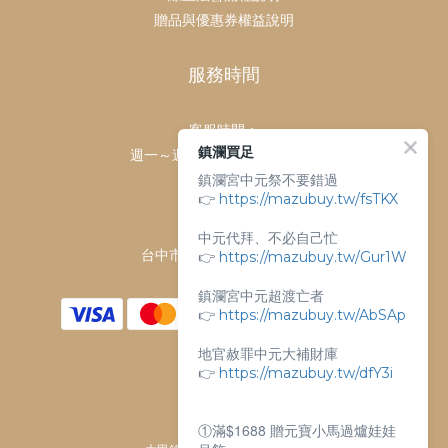
贈品與優惠券權益說明
服務時間
客服時間：
鎮瀾買足
週一～週日 上午9點～下午6點
鎮瀾宮中元祭不要錯過
客服電話：
👉
https://mazubuy.tw/fsTKX
04-26763688
門市地址：
中元代拜、不必自己忙
👉
台中市大甲區順天路238號
https://mazubuy.tw/Gur1W
鎮瀾宮中元超渡亡者
👉
https://mazubuy.tw/AbSAp
地官赦罪中元大補財庫
👉
https://mazubuy.tw/dfY3i
①滿$1688 贈元寶小馬過爐娃娃