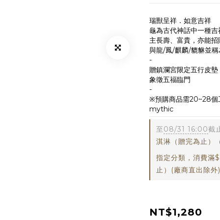
瑞獸呈祥．如意吉祥
龜為古代神話中一種吉
主長壽、富貴，亦能招
與龍/鳳/麒麟/貔貅並
-
贈鎮瀾宮限定五行皮墊
象徵五福臨門
-
※預購商品需20~28
mythic
至
08/31 16:00
截
淇淋（贈完為止）
指定分類，消費滿$
止）(廠商直出除外
NT$1,280