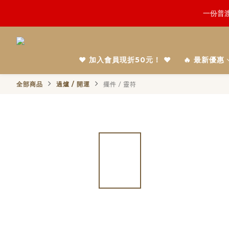
一份普渡
鬼門開倒
慎終追
鬼門開倒
❤️ 加入會員現折50元！ ❤️
🔥 最新優惠
全部商品
過爐 / 開運
擺件 / 靈符