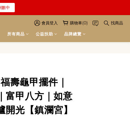
倒數中
解詳情
倒數中
會員登入
購物車(0)
找商品
解詳情
所有商品
公益扶助
品牌總覽
立即購買
-福壽龜甲擺件｜
｜富甲八方｜如意
爐開光【鎮瀾宮】