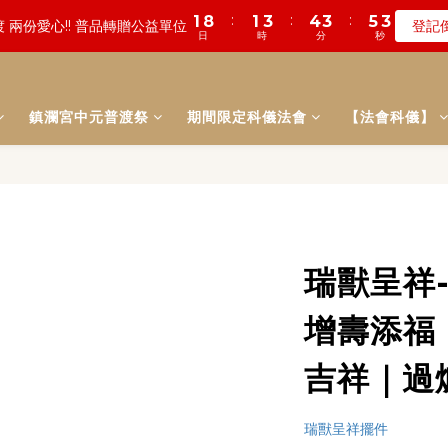
1
8
1
3
4
3
5
1
 兩份愛心!! 普品轉贈公益單位
登記
2
3
5
6
5
7
3
1
1
0
2
4
8
4
5
8
7
9
5
日
時
分
秒
:
:
:
0
4
0
1
4
3
5
1
0
7
0
2
3
2
4
0
數! 農曆七月中元普渡 鎮瀾宮代拜
瞭
1
9
2
4
5
4
6
2
0
0
1
日
時
分
秒
3
7
3
4
7
6
8
4
3
0
3
2
4
0
6
1
2
1
3
:
:
:
0
8
1
3
4
3
5
1
遠! 一年一度追思超渡拔薦法會
登記
0
2
6
2
3
6
5
7
3
2
2
1
3
5
0
1
0
2
日
時
分
秒
7
0
2
3
2
4
0
1
5
1
2
5
4
6
2
1
1
0
2
4
0
1
6
1
2
1
3
:
:
:
0
4
0
1
4
3
5
1
0
0
1
數! 農曆七月中元普渡 鎮瀾宮代拜
瞭
3
0
鎮瀾宮中元普渡祭
期間限定科儀法會
【法會科儀】
5
0
1
0
2
日
時
分
秒
3
0
3
2
4
0
0
2
4
0
1
2
2
1
3
1
3
0
1
1
0
2
0
2
0
0
1
1
0
0
瑞獸呈祥
增壽添福
吉祥｜過
瑞獸呈祥擺件