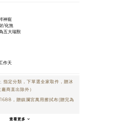
祥神寵
財/化煞
稱為五大瑞獸
個工作天
止
指定分類，下單選全家取件，贈冰
（廠商直出除外）
1688，贈鎮瀾宮萬用擦拭布(贈完為
)
查看更多