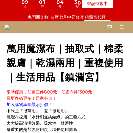
6
5
6
5
9
7
8
8
9
8
1
1
5
5
2
2
4
4
1
1
5
5
3
3
鬼門開倒數! 農曆七月中元普渡 鎮瀾宮代拜
鬼門開倒數! 農曆七月中元普渡 鎮瀾宮代拜
5
4
5
4
8
6
7
7
8
7
9
:
:
:
:
:
:
9
9
0
0
4
4
1
1
3
3
0
0
4
4
2
2
瞭解詳情
瞭解詳情
4
3
4
3
7
5
6
6
7
6
8
日
日
時
時
分
分
秒
秒
9
9
8
8
3
3
0
0
2
2
3
3
1
1
3
2
3
2
6
4
5
5
6
5
9
7
8
9
8
7
7
2
2
1
1
2
2
0
0
2
1
2
1
5
3
一份普渡 兩份愛心!! 普品轉贈公益單位
4
4
5
4
8
6
7
8
7
9
6
6
1
1
0
0
1
1
:
:
:
9
1
9
0
1
0
4
2
登記倒數中
3
3
4
3
7
5
6
7
9
6
8
5
5
0
0
0
0
日
時
分
秒
8
0
8
0
3
1
2
2
3
2
6
4
5
9
6
8
5
9
7
4
4
萬用魔潔布｜抽取式｜棉柔
7
7
2
0
1
1
2
1
5
3
慎終追遠! 一年一度追思超渡拔薦法會
4
8
5
7
4
8
6
3
3
6
6
1
:
:
:
9
0
9
0
1
0
4
2
登記倒數中
3
7
4
6
3
7
5
2
2
5
5
0
親膚｜乾濕兩用｜重複使用
日
時
分
秒
8
8
0
3
1
2
6
3
5
2
6
4
1
1
4
4
7
7
2
0
1
5
2
4
1
5
3
鬼門開倒數! 農曆七月中元普渡 鎮瀾宮代拜
0
0
3
3
｜生活用品【鎮瀾宮】
6
6
1
:
:
:
9
0
4
1
3
0
4
2
瞭解詳情
2
2
5
5
0
日
時
分
秒
8
3
0
2
3
1
1
1
4
4
7
2
1
2
0
限時優惠，任選三件800元，任選六件1300元
0
0
3
3
6
1
0
1
買更多省更多！居家必備！
2
2
5
0
0
加入購物車即顯示折價！
1
1
4
不只是『很萬用』，還『很耐用』！
0
0
3
魔潔布採用『水針刺無紡編織』的工藝方式
2
大大提高清潔效果、吸水性、舒適性
1
最重要的是加強耐用度，增長使用壽命