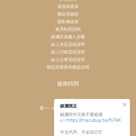
退換貨政策
條款與細節
隱私權政策
會員制度說明
鎮瀾宮過爐八步驟
線上供花流程說明
線上代燒流程說明
線上法會流程說明
贈品與優惠券權益說明
服務時間
客服時間：
鎮瀾買足
週一～週日 上午9點～下午6點
鎮瀾宮中元祭不要錯過
客服電話：
👉
https://mazubuy.tw/fsTKX
04-26763688
門市地址：
中元代拜、不必自己忙