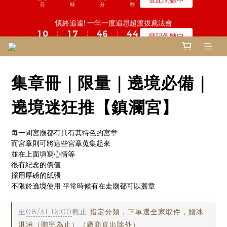
5
5
9
9
7
1
0
1
0
5
2
4
2
0
2
1
1
7
2
1
8
6
5
5
7
7
5
5
3
3
鬼門開倒數! 農曆七月中元普渡 鎮瀾宮代拜
慎終追遠! 一年一度追思超渡拔薦法會
4
4
9
8
8
6
0
0
4
1
3
1
:
:
:
:
:
:
1
0
0
6
1
0
7
5
4
4
6
6
4
4
2
2
登記倒數中
瞭解詳情
3
9
3
8
7
9
7
5
3
0
2
0
日
日
時
時
分
分
秒
秒
0
5
0
6
4
3
3
5
5
3
3
1
1
2
8
2
7
6
8
6
4
2
1
4
5
3
2
2
4
4
2
2
0
0
1
7
1
6
5
7
5
3
鬼門開倒數! 農曆七月中元普渡 鎮瀾宮代拜
1
0
3
4
2
1
1
3
3
1
1
:
:
:
0
6
0
5
4
6
4
2
瞭解詳情
0
2
3
1
0
0
2
2
0
0
日
時
分
秒
5
4
3
5
3
1
1
2
0
1
1
集章冊｜限量｜遶境必備｜
4
3
2
4
2
0
0
1
0
0
3
2
1
3
1
0
2
1
0
2
0
遶境迷狂推【鎮瀾宮】
1
0
1
0
0
每一間宮廟都有具有其特色的宮章
而宮章則可將這些宮章蒐集起來
並在上面填寫心情等
很有紀念的價值
採用厚磅的紙張
不限於遶境使用 平常時候有在走廟都可以蓋章
至
08/31 16:00
截止
指定分類，下單選全家取件，贈冰
淇淋（贈完為止）（廠商直出除外）