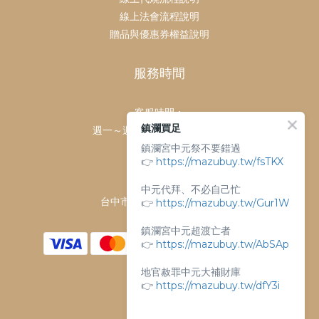
線上法會流程說明
贈品與優惠券權益說明
服務時間
客服時間：
鎮瀾買足
週一～週日 上午9點～下午6點
鎮瀾宮中元祭不要錯過
客服電話：
👉
https://mazubuy.tw/fsTKX
04-26763688
門市地址：
中元代拜、不必自己忙
👉
台中市大甲區順天路238號
https://mazubuy.tw/Gur1W
鎮瀾宮中元超渡亡者
👉
https://mazubuy.tw/AbSAp
地官赦罪中元大補財庫
👉
https://mazubuy.tw/dfY3i