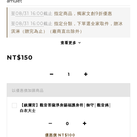
amulet
至
08/31 16:00
截止
指定商品，獨家文創9折優惠
至
08/31 16:00
截止
指定分類，下單選全家取件，贈冰
淇淋（贈完為止）（廠商直出除外）
查看更多
NT$150
以優惠價加購商品
【鎮瀾宮】觀音菩薩淨身賜福護身符│御守│觀音媽│
白衣大士
優惠價 NT$100