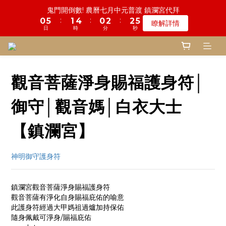
8
7
7
9
7
9
9
:
:
:
0
5
1
4
0
2
2
3
瞭解詳情
5
3
3
5
3
5
5
6
1
6
2
5
1
3
3
4
鬼門開倒數! 農曆七月中元普渡 鎮瀾宮代拜
7
6
6
8
6
8
8
9
日
時
分
秒
9
9
4
0
3
1
1
2
4
2
2
4
2
4
4
5
:
:
:
0
5
1
4
0
2
2
3
6
5
5
7
5
7
7
8
瞭解詳情
8
9
8
3
2
0
0
1
日
時
分
秒
3
1
1
3
1
3
3
4
一份普渡 兩份愛心!! 普品轉贈公益單位
4
0
3
1
1
2
5
4
4
6
4
6
6
7
7
8
7
9
9
2
1
0
:
:
:
2
0
0
2
0
2
2
3
3
2
0
0
1
登記倒數中
4
3
3
5
3
5
5
6
6
7
6
8
8
9
1
0
日
時
分
秒
1
1
1
1
2
2
1
0
3
2
2
4
2
4
4
5
5
6
9
5
7
7
8
0
0
0
0
0
1
1
0
2
1
1
3
1
3
3
4
慎終追遠! 一年一度追思超渡拔薦法會
4
9
5
8
4
6
6
7
0
0
觀音菩薩淨身賜福護身符│
:
:
:
1
0
0
2
0
2
2
3
登記倒數中
3
8
4
7
3
5
5
6
日
時
分
秒
0
1
1
1
2
2
7
3
6
2
4
4
5
0
0
0
1
御守│觀音媽│白衣大士
1
6
2
5
1
3
3
4
鬼門開倒數! 農曆七月中元普渡 鎮瀾宮代拜
0
:
:
:
0
5
1
4
0
2
2
3
瞭解詳情
日
時
分
秒
4
0
3
1
1
2
【鎮瀾宮】
3
2
0
0
1
2
1
0
神明御守護身符
1
0
0
鎮瀾宮觀音菩薩淨身賜福護身符
觀音菩薩有淨化自身賜福庇佑的喻意
此護身符經過大甲媽祖過爐加持保佑
隨身佩戴可淨身/賜福庇佑