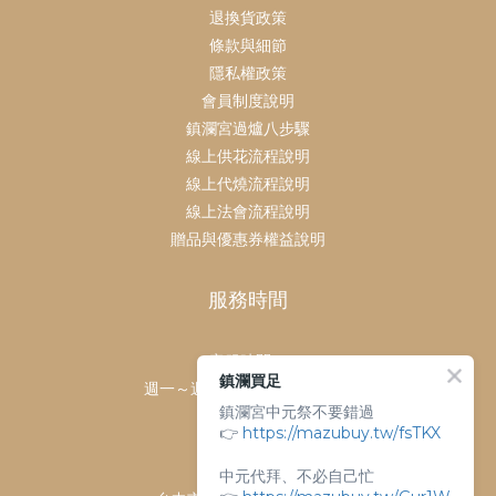
退換貨政策
條款與細節
隱私權政策
會員制度說明
鎮瀾宮過爐八步驟
線上供花流程說明
線上代燒流程說明
線上法會流程說明
贈品與優惠券權益說明
服務時間
客服時間：
鎮瀾買足
週一～週日 上午9點～下午6點
鎮瀾宮中元祭不要錯過
客服電話：
👉
https://mazubuy.tw/fsTKX
04-26763688
門市地址：
中元代拜、不必自己忙