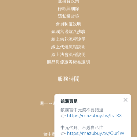
退換貨政策
條款與細節
隱私權政策
會員制度說明
鎮瀾宮過爐八步驟
線上供花流程說明
線上代燒流程說明
線上法會流程說明
贈品與優惠券權益說明
服務時間
客服時間：
鎮瀾買足
週一～週日 上午9點～下午6點
鎮瀾宮中元祭不要錯過
客服電話：
👉
https://mazubuy.tw/fsTKX
04-26763688
門市地址：
中元代拜、不必自己忙
👉
https://mazubuy.tw/Gur1W
台中市大甲區順天路238號