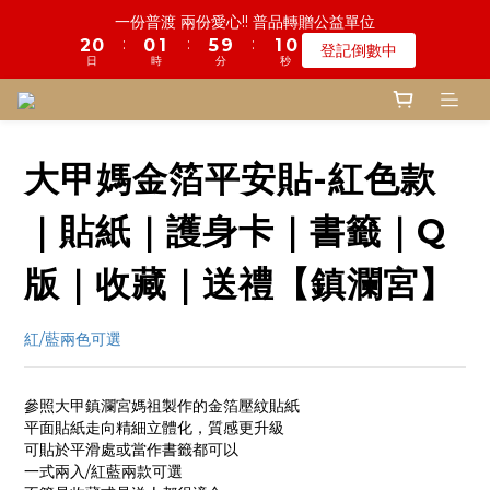
5
6
8
5
0
0
4
3
0
3
7
6
2
1
1
6
1
2
2
4
6
6
1
1
9
9
鬼門開倒數! 農曆七月中元普渡 鎮瀾宮代拜
慎終追遠! 一年一度追思超渡拔薦法會
4
9
5
7
9
4
3
2
2
6
5
:
:
:
:
:
:
1
0
0
5
0
1
1
3
5
5
9
9
0
0
8
8
登記倒數中
瞭解詳情
3
8
4
6
8
3
2
1
1
5
4
日
日
時
時
分
分
秒
秒
0
4
0
0
2
4
4
8
8
7
7
2
7
3
5
7
2
1
0
0
4
3
3
1
3
3
7
7
6
6
1
6
2
4
6
1
9
鬼門開倒數! 農曆七月中元普渡 鎮瀾宮代拜
0
3
2
2
0
2
2
6
6
5
5
:
:
:
0
5
1
3
5
9
0
8
瞭解詳情
2
1
1
1
1
5
5
4
4
日
時
分
秒
4
0
2
4
8
7
1
0
0
0
0
4
4
3
3
大甲媽金箔平安貼-紅色款
3
1
3
7
6
0
3
3
2
2
2
0
2
6
5
2
2
1
1
1
1
5
4
｜貼紙｜護身卡｜書籤｜Q
1
1
0
0
0
0
4
3
0
0
3
2
版｜收藏｜送禮【鎮瀾宮】
2
1
1
0
紅/藍兩色可選
0
參照大甲鎮瀾宮媽祖製作的金箔壓紋貼紙
平面貼紙走向精細立體化，質感更升級
可貼於平滑處或當作書籤都可以
一式兩入/紅藍兩款可選