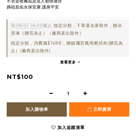
不管是收藏或是送人都很適合
媽祖庇佑永保安康 護身平安
sti02
至
08/31 16:00
截止
指定分類，下單選全家取件，贈冰
淇淋（贈完為止）（廠商直出除外）
指定分類，消費滿$1688，贈鎮瀾宮萬用擦拭布(贈完為
止）(廠商直出除外)
查看更多
NT$100
加入購物車
立即購買
加入追蹤清單