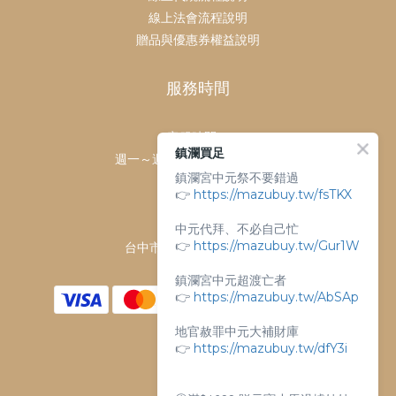
線上法會流程說明
贈品與優惠券權益說明
服務時間
客服時間：
鎮瀾買足
週一～週日 上午9點～下午6點
鎮瀾宮中元祭不要錯過
客服電話：
👉
https://mazubuy.tw/fsTKX
04-26763688
門市地址：
中元代拜、不必自己忙
👉
https://mazubuy.tw/Gur1W
台中市大甲區順天路238號
鎮瀾宮中元超渡亡者
👉
https://mazubuy.tw/AbSAp
地官赦罪中元大補財庫
👉
https://mazubuy.tw/dfY3i