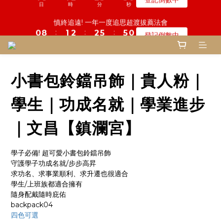
5
9
5
5
7
9
3
0
6
6
0
0
3
2
9
9
1
1
9
5
2
1
3
1
3
3
6
6
5
5
鬼門開倒數! 農曆七月中元普渡 鎮瀾宮代拜
慎終追遠! 一年一度追思超渡拔薦法會
4
8
4
4
6
9
8
2
5
5
2
1
:
:
:
:
:
:
8
8
0
0
8
4
1
0
2
0
2
2
5
5
4
4
登記倒數中
瞭解詳情
3
7
3
3
5
8
7
1
4
4
1
0
日
日
時
時
分
分
秒
秒
7
7
7
3
0
1
1
1
4
4
3
3
2
6
2
2
4
7
6
0
3
3
0
6
6
6
2
0
0
0
3
3
2
2
9
1
5
1
1
3
6
5
鬼門開倒數! 農曆七月中元普渡 鎮瀾宮代拜
2
2
5
5
5
1
2
2
1
1
:
:
:
8
0
4
0
0
2
5
4
瞭解詳情
1
1
4
4
4
0
1
1
0
0
日
時
分
秒
7
3
1
4
3
0
0
3
3
3
0
0
小書包鈴鐺吊飾｜貴人粉｜
6
2
0
3
2
2
2
2
5
1
2
1
1
1
1
4
0
1
0
學生｜功成名就｜學業進步
0
0
0
3
0
2
｜文昌【鎮瀾宮】
1
0
學子必備! 超可愛小書包鈴鐺吊飾
守護學子功成名就/步步高昇
求功名、求事業順利、求升遷也很適合
學生/上班族都適合擁有
隨身配戴隨時庇佑
backpack04
四色可選