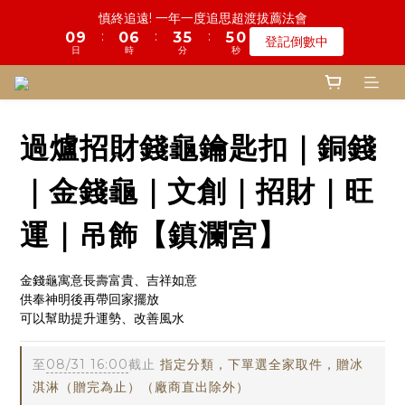
5
9
6
8
9
3
0
3
7
4
1
3
2
6
1
1
5
1
2
7
9
4
4
6
6
5
5
9
9
鬼門開倒數! 農曆七月中元普渡 鎮瀾宮代拜
慎終追遠! 一年一度追思超渡拔薦法會
4
8
5
7
9
8
2
2
6
3
0
2
1
5
:
:
:
:
:
:
0
0
9
4
0
1
6
8
3
3
5
5
4
4
8
8
登記倒數中
瞭解詳情
3
7
4
6
8
7
1
1
5
2
1
0
4
日
日
時
時
分
分
秒
秒
8
3
0
5
7
2
2
4
4
3
3
7
7
2
6
3
5
7
6
0
0
4
1
0
3
7
2
4
6
1
1
3
3
2
2
6
6
1
5
2
9
4
6
5
9
鬼門開倒數! 農曆七月中元普渡 鎮瀾宮代拜
3
0
2
6
1
3
5
0
0
2
2
1
1
5
5
:
:
:
0
4
1
8
3
5
4
8
瞭解詳情
2
1
5
0
2
4
1
1
0
0
4
4
日
時
分
秒
3
0
7
2
4
3
7
1
0
4
1
3
0
0
3
3
過爐招財錢龜鑰匙扣｜銅錢
2
6
1
3
2
6
0
3
0
2
2
2
1
5
0
2
1
5
2
1
1
1
0
4
1
0
4
｜金錢龜｜文創｜招財｜旺
1
0
0
0
3
0
3
0
2
2
運｜吊飾【鎮瀾宮】
1
1
0
0
金錢龜寓意長壽富貴、吉祥如意
供奉神明後再帶回家擺放
可以幫助提升運勢、改善風水
至
08/31 16:00
截止
指定分類，下單選全家取件，贈冰
淇淋（贈完為止）（廠商直出除外）