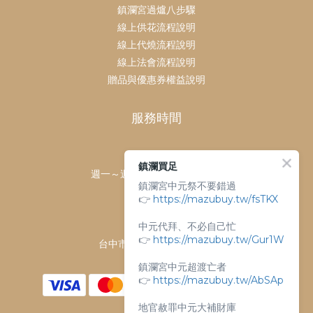
鎮瀾宮過爐八步驟
線上供花流程說明
線上代燒流程說明
線上法會流程說明
贈品與優惠券權益說明
服務時間
客服時間：
鎮瀾買足
週一～週日 上午9點～下午6點
鎮瀾宮中元祭不要錯過
客服電話：
👉
https://mazubuy.tw/fsTKX
04-26763688
中元代拜、不必自己忙
門市地址：
👉
https://mazubuy.tw/Gur1W
台中市大甲區順天路238號
鎮瀾宮中元超渡亡者
👉
https://mazubuy.tw/AbSAp
地官赦罪中元大補財庫