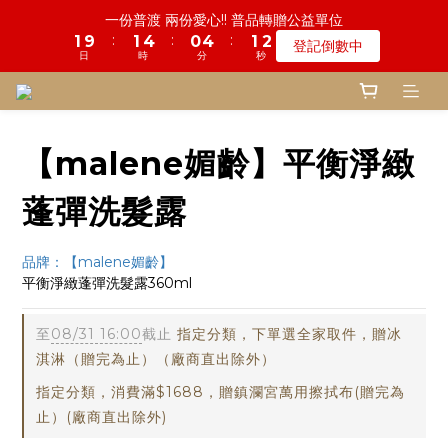
7
7
9
7
8
8
2
1
:
:
:
1
9
1
4
0
4
1
1
1
6
1
3
1
5
2
2
登記倒數中
鬼門開倒數! 農曆七月中元普渡 鎮瀾宮代拜
3
4
7
3
7
4
4
6
6
8
6
7
7
1
0
日
時
分
秒
0
8
0
3
3
0
0
:
:
:
0
5
0
2
0
4
1
1
2
3
6
2
6
3
3
瞭解詳情
5
5
7
5
9
6
6
0
日
時
分
秒
7
2
2
4
1
3
0
0
1
2
5
1
5
2
2
慎終追遠! 一年一度追思超渡拔薦法會
4
9
4
6
4
8
5
5
6
1
1
3
0
2
:
:
:
0
9
1
4
0
4
1
1
登記倒數中
3
8
3
5
3
7
4
4
5
0
0
日
時
分
秒
2
1
8
0
3
3
0
0
2
7
2
4
2
6
3
3
4
1
0
7
2
2
1
6
1
3
1
5
2
2
鬼門開倒數! 農曆七月中元普渡 鎮瀾宮代拜
3
0
6
1
1
【malene媚齡】平衡淨緻
:
:
:
0
5
0
2
0
4
1
1
瞭解詳情
2
5
0
0
日
時
分
秒
4
1
3
0
0
1
4
蓬彈洗髮露
3
0
2
0
3
2
1
2
1
0
品牌：【malene媚齡】
1
0
平衡淨緻蓬彈洗髮露360ml
0
至
08/31 16:00
截止
指定分類，下單選全家取件，贈冰
淇淋（贈完為止）（廠商直出除外）
指定分類，消費滿$1688，贈鎮瀾宮萬用擦拭布(贈完為
止）(廠商直出除外)