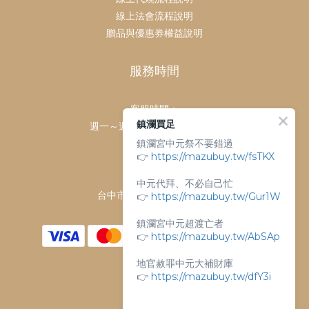
線上法會流程說明
贈品與優惠券權益說明
服務時間
客服時間：
鎮瀾買足
週一～週日 上午9點～下午6點
鎮瀾宮中元祭不要錯過
客服電話：
👉
https://mazubuy.tw/fsTKX
04-26763688
門市地址：
中元代拜、不必自己忙
台中市大甲區順天路238號
👉
https://mazubuy.tw/Gur1W
鎮瀾宮中元超渡亡者
👉
https://mazubuy.tw/AbSAp
地官赦罪中元大補財庫
👉
https://mazubuy.tw/dfY3i