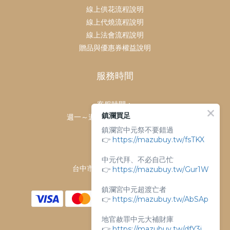
線上供花流程說明
線上代燒流程說明
線上法會流程說明
贈品與優惠券權益說明
服務時間
客服時間：
鎮瀾買足
週一～週日 上午9點～下午6點
鎮瀾宮中元祭不要錯過
客服電話：
👉
https://mazubuy.tw/fsTKX
04-26763688
門市地址：
中元代拜、不必自己忙
台中市大甲區順天路238號
👉
https://mazubuy.tw/Gur1W
鎮瀾宮中元超渡亡者
👉
https://mazubuy.tw/AbSAp
地官赦罪中元大補財庫
👉
https://mazubuy.tw/dfY3i