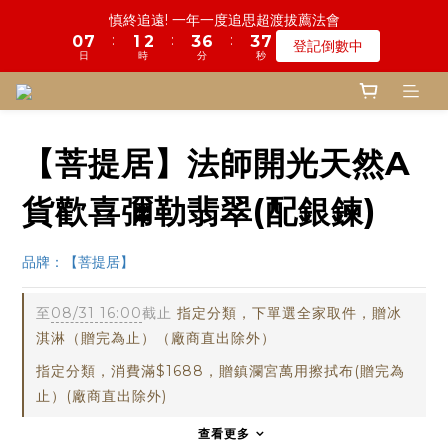
1
8
2
3
4
7
4
8
慎終追遠! 一年一度追思超渡拔薦法會
4
7
4
4
7
7
0
1
1
4
1
1
4
7
4
8
4
0
3
0
4
鬼門開倒數! 農曆七月中元普渡 鎮瀾宮代拜
:
:
:
0
7
1
2
3
6
3
7
登記倒數中
3
6
3
3
6
9
6
0
:
:
:
0
3
0
0
3
6
3
7
3
2
3
日
時
分
秒
瞭解詳情
6
0
1
2
5
2
6
2
5
2
2
5
8
5
9
日
時
分
秒
2
2
5
2
6
2
1
2
5
0
1
4
1
5
1
4
1
1
4
7
4
8
鬼門開倒數! 農曆七月中元普渡 鎮瀾宮代拜
1
1
4
1
5
1
0
1
4
0
3
0
4
:
:
:
0
3
0
0
3
6
3
7
瞭解詳情
0
0
3
0
4
0
0
3
2
3
日
時
分
秒
2
2
5
2
6
2
3
2
1
2
1
1
4
1
5
1
2
【菩提居】法師開光天然A
1
0
1
0
0
3
0
4
0
1
0
0
2
3
0
貨歡喜彌勒翡翠(配銀鍊)
1
2
0
1
0
品牌：【菩提居】
至
08/31 16:00
截止
指定分類，下單選全家取件，贈冰
淇淋（贈完為止）（廠商直出除外）
指定分類，消費滿$1688，贈鎮瀾宮萬用擦拭布(贈完為
止）(廠商直出除外)
查看更多