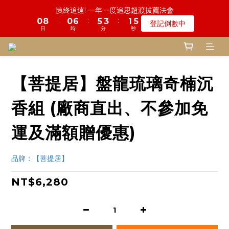
4
7
5
9
7
5
9
2
5
3
2
0
2
:
:
:
0
8
0
6
5
3
1
5
1
4
2
9
6
4
2
6
鬼門開倒數! 農曆七月中元普渡 鎮瀾宮代拜
登記倒數中
3
6
4
8
6
4
8
1
4
2
1
1
日
時
分
秒
7
5
4
2
0
4
:
:
:
0
3
1
8
5
3
1
5
2
5
3
7
5
3
7
瞭解詳情
0
3
1
0
0
日
時
分
秒
6
4
3
1
3
2
0
7
4
2
0
4
1
4
2
9
6
4
2
6
鬼門開倒數! 農曆七月中元普渡 鎮瀾宮代拜
2
0
5
3
2
0
2
1
6
3
1
3
:
:
:
0
3
1
8
5
3
1
5
瞭解詳情
1
4
2
1
1
日
時
分
秒
0
5
2
0
2
2
0
7
4
2
0
4
0
3
1
0
0
4
1
1
1
6
3
1
3
2
0
3
0
0
【菩提居】盤龍琉璃奇楠沉
0
5
2
0
2
1
2
4
1
1
0
1
3
0
0
香組 (廠商直出、不參加免
0
2
1
運及滿額贈優惠)
0
品牌：【菩提居】
NT$6,280