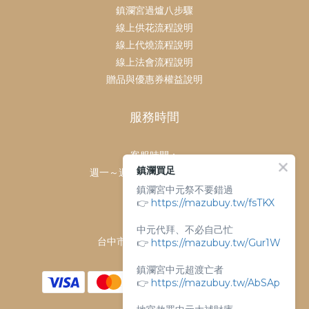
鎮瀾宮過爐八步驟
線上供花流程說明
線上代燒流程說明
線上法會流程說明
贈品與優惠券權益說明
服務時間
客服時間：
鎮瀾買足
週一～週日 上午9點～下午6點
鎮瀾宮中元祭不要錯過
客服電話：
👉
https://mazubuy.tw/fsTKX
04-26763688
門市地址：
中元代拜、不必自己忙
台中市大甲區順天路238號
👉
https://mazubuy.tw/Gur1W
鎮瀾宮中元超渡亡者
👉
https://mazubuy.tw/AbSAp