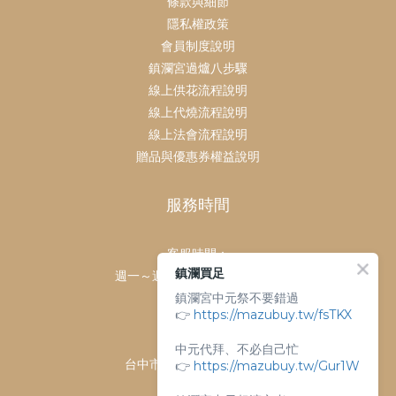
條款與細節
隱私權政策
會員制度說明
鎮瀾宮過爐八步驟
線上供花流程說明
線上代燒流程說明
線上法會流程說明
贈品與優惠券權益說明
服務時間
客服時間：
鎮瀾買足
週一～週日 上午9點～下午6點
鎮瀾宮中元祭不要錯過
客服電話：
👉
https://mazubuy.tw/fsTKX
04-26763688
門市地址：
中元代拜、不必自己忙
台中市大甲區順天路238號
👉
https://mazubuy.tw/Gur1W