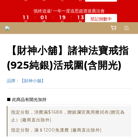
5
6
8
6
6
6
1
4
0
7
2
1
2
7
1
2
2
4
2
2
2
2
2
2
鬼門開倒數! 農曆七月中元普渡 鎮瀾宮代拜
慎終追遠! 一年一度追思超渡拔薦法會
4
5
7
5
5
5
0
3
6
:
:
:
:
:
:
1
0
1
6
0
1
1
3
1
1
9
9
1
1
1
1
登記倒數中
瞭解詳情
3
9
4
6
4
4
4
2
5
日
日
時
時
分
分
秒
秒
0
0
5
0
0
2
0
0
8
8
0
0
0
0
2
8
3
5
3
3
3
1
4
4
1
7
7
1
7
2
4
2
2
2
鬼門開倒數! 農曆七月中元普渡 鎮瀾宮代拜
0
3
3
0
6
6
:
:
:
0
6
1
3
1
9
1
1
瞭解詳情
2
2
5
5
日
時
分
秒
5
0
2
0
8
0
0
1
1
4
4
【財神小舖】諸神法寶戒指
4
1
7
0
0
3
3
3
0
6
2
2
2
5
(925純銀)活戒圍(含開光)
1
1
1
4
0
0
0
3
品牌：【財神小舖】
2
1
0
■ 此商品有開光加持
指定分類，消費滿$1688，贈鎮瀾宮萬用擦拭布(贈完為
止）(廠商直出除外)
指定分類，滿＄1200免運費 (廠商直出除外)