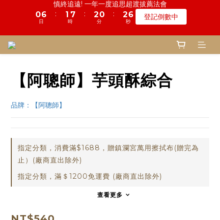
:
:
:
0
6
1
7
2
0
2
6
登記倒數中
3
5
3
8
5
3
5
9
1
3
1
6
3
1
3
7
鬼門開倒數! 農曆七月中元普渡 鎮瀾宮代拜
2
3
2
日
時
分
秒
5
0
6
1
1
5
2
4
2
7
4
2
4
8
:
:
:
0
2
0
5
2
0
2
6
1
2
1
瞭解詳情
4
5
0
0
4
1
3
1
6
3
1
3
7
鬼門開倒數! 農曆七月中元普渡 鎮瀾宮代拜
日
時
分
秒
1
4
1
1
5
0
1
0
3
4
3
:
:
:
0
2
0
5
2
0
2
6
瞭解詳情
0
3
0
0
4
0
2
3
2
日
時
分
秒
1
4
1
1
5
2
3
1
2
1
0
3
0
0
4
1
2
0
1
0
2
3
0
1
【阿聰師】芋頭酥綜合
0
1
2
0
0
1
0
品牌：【阿聰師】
指定分類，消費滿$1688，贈鎮瀾宮萬用擦拭布(贈完為
止）(廠商直出除外)
指定分類，滿＄1200免運費 (廠商直出除外)
查看更多
NT$540