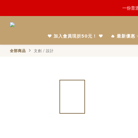
鬼門開倒
慎終追
鬼門開倒
❤️ 加入會員現折50元！ ❤️
🔥 最新優惠
全部商品
文創 / 設計