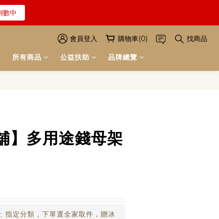
倒數中
解詳情
解詳情
會員登入
購物車(0)
找商品
所有商品
公益扶助
品牌總覽
立即購買
舖】多用途錢母架
止
指定分類，下單選全家取件，贈冰