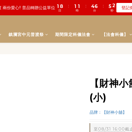
0
2
1
3
6
5
6
7
9
8
3
6
2
4
3
:
:
:
:
:
:
0
8
0
3
1
1
2
3
4
6
4
6
5
0
5
0
數! 農曆七月中元普渡 鎮瀾宮代拜
遠! 一年一度追思超渡拔薦法會
登記
瞭
1
0
2
5
4
5
6
8
7
2
5
1
3
2
日
日
時
時
分
分
秒
秒
7
2
0
0
1
2
3
5
3
5
4
4
0
1
4
3
4
5
7
6
1
4
0
2
1
6
1
0
1
2
4
2
4
3
3
:
:
:
0
3
2
3
4
6
5
0
數! 農曆七月中元普渡 鎮瀾宮代拜
瞭
3
1
0
5
0
0
1
3
1
3
2
2
日
時
分
秒
2
1
2
3
5
4
2
0
4
0
2
0
2
1
1
鎮瀾宮中元普渡祭
期間限定科儀法會
1
0
1
2
4
【法會科儀】
3
1
3
1
1
0
0
0
0
1
3
2
0
2
0
0
0
2
1
1
1
0
0
0
【財神小
(小)
品牌：【財神小舖】
至
08/31 16:00
截