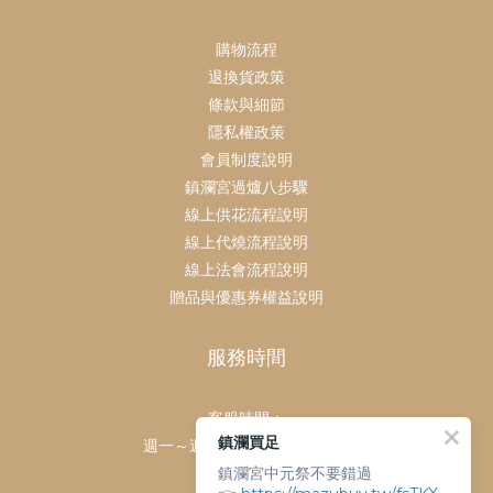
購物流程
退換貨政策
條款與細節
隱私權政策
會員制度說明
鎮瀾宮過爐八步驟
線上供花流程說明
線上代燒流程說明
線上法會流程說明
贈品與優惠券權益說明
服務時間
客服時間：
鎮瀾買足
週一～週日 上午9點～下午6點
鎮瀾宮中元祭不要錯過
客服電話：