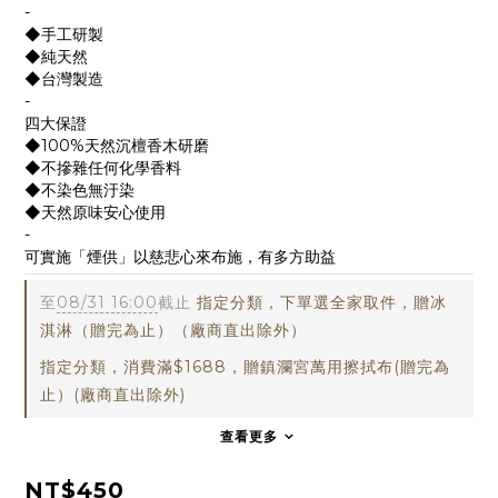
-
◆手工研製
◆純天然
◆台灣製造
-
四大保證
◆100%天然沉檀香木研磨
◆不摻雜任何化學香料
◆不染色無汙染
◆天然原味安心使用
-
可實施「煙供」以慈悲心來布施，有多方助益
至
08/31 16:00
截止
指定分類，下單選全家取件，贈冰
淇淋（贈完為止）（廠商直出除外）
指定分類，消費滿$1688，贈鎮瀾宮萬用擦拭布(贈完為
止）(廠商直出除外)
查看更多
NT$450