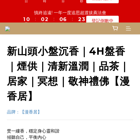
5
6
9
5
7
6
0
1
0
0
4
0
2
1
1
6
1
2
3
5
1
1
7
7
3
3
2
2
鬼門開倒數! 農曆七月中元普渡 鎮瀾宮代拜
慎終追遠! 一年一度追思超渡拔薦法會
4
9
5
8
4
6
5
0
3
:
:
:
:
:
:
1
0
0
5
0
1
2
4
0
0
6
6
2
2
1
1
登記倒數中
瞭解詳情
3
8
4
7
3
9
5
4
2
日
日
時
時
分
分
秒
秒
0
4
0
1
3
5
5
1
1
0
0
2
7
3
6
2
8
4
3
1
3
0
2
4
4
0
0
1
6
2
5
1
7
3
2
鬼門開倒數! 農曆七月中元普渡 鎮瀾宮代拜
0
2
1
3
3
:
:
:
0
5
1
4
0
6
2
1
瞭解詳情
1
0
2
2
日
時
分
秒
4
0
3
5
1
0
0
1
1
新山頭小盤沉香｜4H盤香
3
2
4
0
0
0
2
1
3
1
0
2
｜煙供｜清新溫潤｜品茶｜
0
1
0
居家｜冥想｜敬神禮佛【漫
香居】
品牌：【漫香居】
焚一縷香，穩定身心靈和諧
傾聽自己，平衡內心