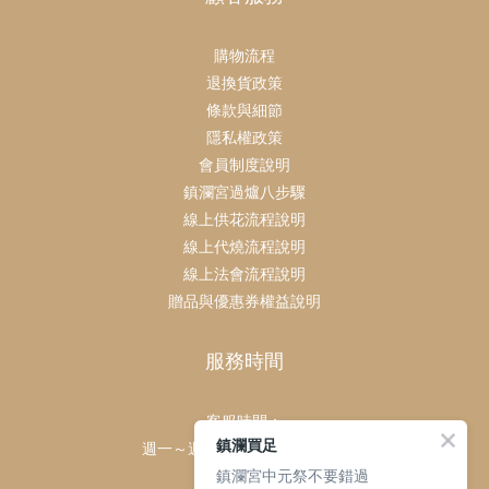
購物流程
退換貨政策
條款與細節
隱私權政策
會員制度說明
鎮瀾宮過爐八步驟
線上供花流程說明
線上代燒流程說明
線上法會流程說明
贈品與優惠券權益說明
服務時間
客服時間：
鎮瀾買足
週一～週日 上午9點～下午6點
鎮瀾宮中元祭不要錯過
客服電話：