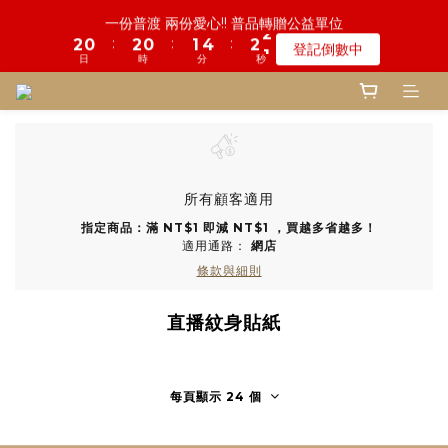
6
5
7
5
6
9
7
6
8
8
9
9
4
6
2
0
3
1
1
7
3
1
1
9
2
2
5
5
3
3
2
2
鬼門開倒數! 農曆七月中元普渡 鎮瀾宮代拜
一份普渡 兩份愛心!! 普品轉贈公益單位
5
4
6
4
5
8
6
5
7
7
8
9
8
3
5
1
:
:
:
:
:
:
2
0
0
6
2
0
0
8
1
1
4
4
2
2
1
1
登記倒數中
瞭解詳情
4
3
5
3
4
7
5
4
6
6
7
8
7
2
4
0
日
日
時
時
分
分
秒
秒
1
5
1
7
0
0
3
3
1
1
0
0
3
2
4
2
3
6
4
3
5
5
6
9
7
6
1
3
0
4
0
6
2
2
0
0
2
1
3
1
2
5
3
2
慎終追遠! 一年一度追思超渡拔薦法會
4
4
5
8
6
5
0
2
3
5
1
1
:
:
:
1
0
2
0
1
4
2
1
登記倒數中
3
9
3
4
7
5
4
1
2
4
0
0
日
時
分
秒
0
1
0
3
1
0
2
8
2
3
6
4
3
0
1
3
0
2
0
1
7
1
9
2
5
3
2
鬼門開倒數! 農曆七月中元普渡 鎮瀾宮代拜
0
2
1
:
:
:
0
6
0
8
1
4
2
1
瞭解詳情
1
所有顧客適用
0
日
時
分
秒
5
7
0
3
1
0
0
4
6
2
0
指定商品：滿 NT$1 即減 NT$1 ，買越多省越多！
適用通路：
網店
3
5
1
條款與細則
2
4
0
1
3
0
2
直播紋身貼紙
1
0
每頁顯示 24 個