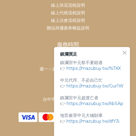
線上供花流程說明
線上代燒流程說明
線上法會流程說明
贈品與優惠券權益說明
服務時間
鎮瀾買足
客服時間：
鎮瀾宮中元祭不要錯過
👉
https://mazubuy.tw/fsTKX
週一～週日 上午9點～下午6點
客服電話：
中元代拜、不必自己忙
04-26763688
👉
https://mazubuy.tw/Gur1W
門市地址：
鎮瀾宮中元超渡亡者
台中市大甲區順天路238號
👉
https://mazubuy.tw/AbSAp
地官赦罪中元大補財庫
👉
https://mazubuy.tw/dfY3i