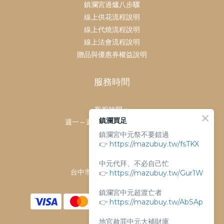
鎮瀾宮過爐八步驟
線上供花流程說明
線上代燒流程說明
線上法會流程說明
贈品與優惠券權益說明
服務時間
客服時間：
鎮瀾買足
週一～週日 上午9點～下午6點
鎮瀾宮中元祭不要錯過
客服電話：
👉
https://mazubuy.tw/fsTKX
04-26763688
門市地址：
中元代拜、不必自己忙
台中市大甲區順天路238號
👉
https://mazubuy.tw/Gur1W
鎮瀾宮中元超渡亡者
👉
https://mazubuy.tw/AbSAp
地官赦罪中元大補財庫