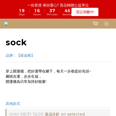
5
6
8
9
8
8
8
3
2
1
5
2
1
2
1
6
2
1
7
5
4
4
8
8
5
5
4
4
鬼門開倒數! 農曆七月中元普渡 鎮瀾宮代拜
一份普渡 兩份愛心!! 普品轉贈公益單位
4
5
7
8
7
7
7
2
1
0
4
1
0
:
:
:
:
:
:
1
0
9
5
1
0
6
4
3
3
7
7
4
4
3
3
登記倒數中
瞭解詳情
3
4
9
6
7
6
6
6
9
9
1
0
3
0
Days
Days
Hours
Hours
Minutes
Minutes
Seconds
Seconds
0
8
4
0
5
3
2
2
6
6
3
3
2
2
2
3
8
5
9
6
5
5
5
9
8
9
8
0
2
7
3
4
2
1
1
5
5
2
2
1
1
1
2
7
4
8
5
4
慎終追遠! 一年一度追思超渡拔薦法會
4
9
4
8
7
8
7
1
6
2
3
1
0
0
4
4
1
1
0
0
:
:
:
0
9
1
6
3
7
4
3
登記倒數中
3
8
3
7
6
7
6
0
5
1
2
0
3
3
0
0
Days
Hours
Minutes
Seconds
8
0
5
2
6
3
2
2
7
2
6
5
9
6
5
4
0
1
2
2
sock
7
4
1
5
2
1
1
6
1
5
4
8
5
4
鬼門開倒數! 農曆七月中元普渡 鎮瀾宮代拜
3
0
1
1
6
3
0
4
1
0
:
:
:
0
5
0
4
3
7
4
3
瞭解詳情
2
0
0
5
2
3
0
Days
Hours
Minutes
Seconds
4
3
2
6
3
2
品牌：【綵金殿】
1
4
1
2
3
2
1
5
2
1
0
3
0
1
2
1
0
4
1
0
2
0
1
0
3
0
穿上開運襪，把好運帶在腳下，每天一步都是好兆頭~
1
0
2
腳踏吉運，步步生福，
0
開運襪為日常加持好能量!
1
0
sock2026
其他款式
Until
08/31 16:00
新品8折 on selected