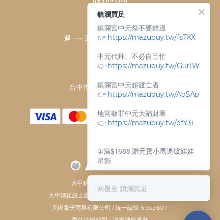
鎮瀾買足
客服時間：
鎮瀾宮中元祭不要錯過
👉
https://mazubuy.tw/fsTKX
週一～週日 上午9點～下午6點
客服電話：
中元代拜、不必自己忙
04-26763688
👉
https://mazubuy.tw/Gur1W
門市地址：
鎮瀾宮中元超渡亡者
台中市大甲區順天路238號
👉
https://mazubuy.tw/AbSAp
地官赦罪中元大補財庫
👉
https://mazubuy.tw/dfY3i
①滿$1688 贈元寶小馬過爐娃娃
吊飾
②滿$3688 贈超實用萬能擦拭布
大甲鎮瀾宮唯一指定 官方商城
回覆至 鎮瀾買足
大甲媽祖線上購物商城 © All Rights Reserved.
新朋友不知道怎麼買嗎？
天後電子商務有限公司 / 統一編號 61929607
委任法律顧問：瀛睿律師事務