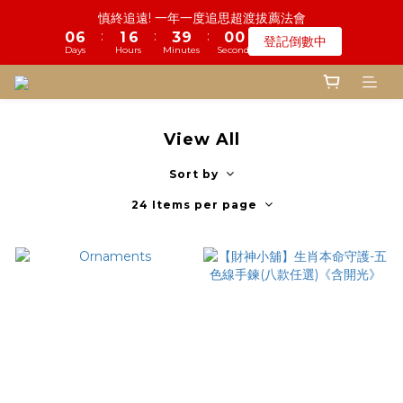
4
4
1
6
3
7
1
7
2
7
4
9
6
慎終追遠! 一年一度追思超渡拔薦法會
4
6
4
8
7
9
2
3
1
3
1
5
4
9
6
鬼門開倒數! 農曆七月中元普渡 鎮瀾宮代拜
3
3
0
5
2
6
:
:
:
0
6
1
6
3
8
5
9
登記倒數中
3
5
3
7
6
8
1
2
:
:
:
0
2
0
4
3
8
5
9
2
2
4
1
5
Days
Hours
Minutes
Seconds
瞭解詳情
5
0
5
2
7
4
8
2
4
2
6
5
7
Days
Hours
Minutes
Seconds
0
1
1
3
2
7
4
8
1
1
3
0
4
4
4
1
6
3
7
1
3
1
5
4
9
6
鬼門開倒數! 農曆七月中元普渡 鎮瀾宮代拜
0
0
2
1
6
3
7
0
0
2
3
3
3
0
5
2
6
:
:
:
0
2
0
4
3
8
5
9
瞭解詳情
1
0
5
2
6
1
2
2
2
4
1
5
Days
Hours
Minutes
Seconds
1
3
2
7
4
8
0
4
1
5
0
1
1
1
3
0
4
0
2
1
6
3
7
3
0
4
View All
0
0
0
2
3
1
0
5
2
6
2
3
1
2
0
4
1
5
1
2
Sort by
0
1
3
0
4
0
1
0
24 Items per page
2
3
0
1
2
0
1
0