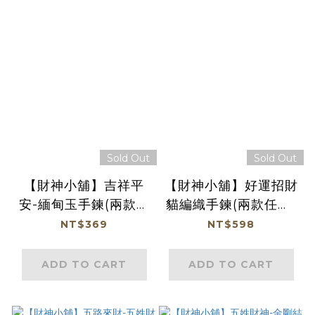
Sold Out
Sold Out
【財神小舖】吉祥平
【財神小舖】好運招財
安-緬甸玉手鍊(兩款任
貓編織手鍊(兩款任選)
選)《含開光》
《含開光》
NT$369
NT$598
ADD TO CART
ADD TO CART