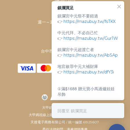
鎮瀾買足
客服時間：
鎮瀾宮中元祭不要錯過
👉
https://mazubuy.tw/fsTKX
週一～週日 上午9點～下午6點
客服電話：
中元代拜、不必自己忙
04-26763688
👉
https://mazubuy.tw/Gur1W
門市地址：
鎮瀾宮中元超渡亡者
台中市大甲區順天路238號
👉
https://mazubuy.tw/AbSAp
地官赦罪中元大補財庫
👉
https://mazubuy.tw/dfY3i
①滿$1688 贈元寶小馬過爐娃娃
吊飾
②滿$3688 贈超實用萬能擦拭布
大甲鎮瀾宮唯一指定 官方商城
回覆至 鎮瀾買足
大甲媽祖線上購物商城 © All Rights Reserved.
新朋友不知道怎麼買嗎？
天後電子商務有限公司 / 統一編號 61929607
委任法律顧問：瀛睿律師事務