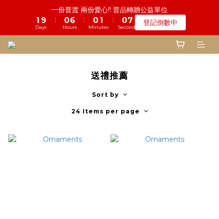
5
5
5
6
5
8
9
8
9
8
2
6
5
2
1
5
1
2
7
9
1
1
2
2
1
1
8
8
鬼門開倒數! 農曆七月中元普渡 鎮瀾宮代拜
一份普渡 兩份愛心!! 普品轉贈公益單位
4
4
4
5
4
7
8
7
8
7
1
5
4
:
:
:
:
:
:
1
0
9
4
0
1
6
8
0
0
1
1
0
0
7
7
登記倒數中
瞭解詳情
3
3
9
3
4
3
6
7
6
7
6
0
4
3
Days
Days
Hours
Hours
Minutes
Minutes
Seconds
Seconds
0
8
3
0
5
7
0
0
6
6
2
2
8
2
3
2
9
5
9
6
5
6
5
3
2
7
2
4
6
5
5
1
1
7
1
2
1
8
慎終追遠! 一年一度追思超渡拔薦法會
4
8
5
4
5
4
2
1
6
1
3
5
4
4
:
:
:
0
9
0
6
0
1
0
7
登記倒數中
3
7
4
3
4
3
1
0
5
0
2
4
3
3
Days
Hours
Minutes
Seconds
8
5
0
6
2
6
3
2
3
2
9
0
4
1
3
2
2
送禮推薦
7
4
5
1
5
2
9
1
2
1
8
鬼門開倒數! 農曆七月中元普渡 鎮瀾宮代拜
3
0
2
1
1
6
3
4
:
:
:
0
4
1
8
0
1
0
7
瞭解詳情
2
1
0
0
Sort by
5
2
3
Days
Hours
Minutes
Seconds
3
0
7
0
6
1
0
4
1
2
2
6
5
24 Items per page
0
3
0
1
1
5
4
2
0
0
4
3
1
3
2
0
2
1
1
0
0