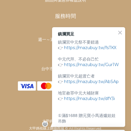
服務時間
客服時間：
鎮瀾買足
週一～週日 上午9點～下午6點
鎮瀾宮中元祭不要錯過
客服電話：
👉
https://mazubuy.tw/fsTKX
04-26763688
中元代拜、不必自己忙
門市地址：
👉
https://mazubuy.tw/Gur1W
台中市大甲區順天路238號
鎮瀾宮中元超渡亡者
👉
https://mazubuy.tw/AbSAp
地官赦罪中元大補財庫
👉
https://mazubuy.tw/dfY3i
①滿$1688 贈元寶小馬過爐娃娃
吊飾
大甲鎮瀾宮唯一指定 官方商城
大甲媽祖線上購物商城 © All Rights Reserved.