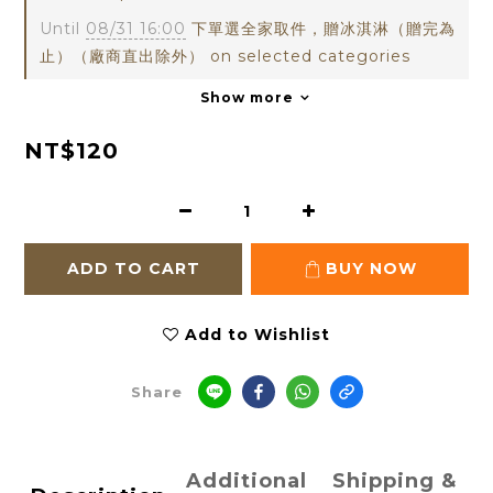
Until
08/31 16:00
下單選全家取件，贈冰淇淋（贈完為
止）（廠商直出除外） on selected categories
Show more
NT$120
ADD TO CART
BUY NOW
Add to Wishlist
Share
Additional
Shipping &