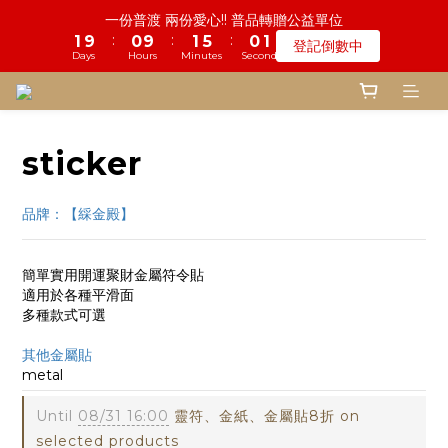
0
8
8
0
6
2
7
2
2
3
2
5
9
7
6
6
2
0
2
6
5
1
5
3
2
2
鬼門開倒數! 農曆七月中元普渡 鎮瀾宮代拜
3
7
7
5
1
6
1
1
2
慎終追遠! 一年一度追思超渡拔薦法會
1
9
4
8
6
5
5
1
1
5
:
:
:
4
0
4
2
1
1
2
6
6
4
瞭解詳情
0
5
:
:
:
0
9
0
9
1
0
8
登記倒數中
3
7
5
4
4
0
Days
Hours
Minutes
Seconds
0
4
3
3
1
0
0
1
5
5
Days
Hours
Minutes
Seconds
3
4
8
8
0
7
2
6
4
3
3
3
2
2
0
0
4
4
2
3
7
7
6
1
5
3
2
2
鬼門開倒數! 農曆七月中元普渡 鎮瀾宮代拜
2
1
1
3
3
1
2
6
6
5
:
:
:
0
4
2
1
1
瞭解詳情
1
0
0
2
2
0
1
5
5
Days
Hours
Minutes
Seconds
4
3
1
0
0
0
sticker
1
1
0
4
4
3
2
0
0
0
3
3
2
1
2
2
1
0
品牌：【綵金殿】
1
1
0
0
0
簡單實用開運聚財金屬符令貼
適用於各種平滑面
多種款式可選
其他金屬貼
metal
Until
08/31 16:00
靈符、金紙、金屬貼8折 on
selected products