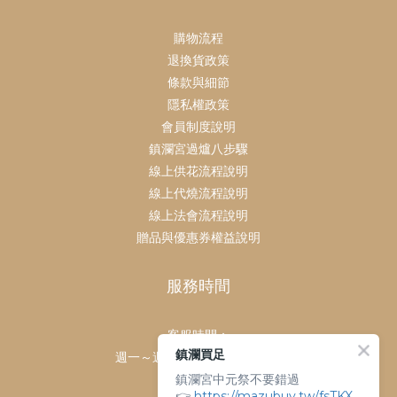
購物流程
退換貨政策
條款與細節
隱私權政策
會員制度說明
鎮瀾宮過爐八步驟
線上供花流程說明
線上代燒流程說明
線上法會流程說明
贈品與優惠券權益說明
服務時間
客服時間：
鎮瀾買足
週一～週日 上午9點～下午6點
鎮瀾宮中元祭不要錯過
客服電話：
👉
https://mazubuy.tw/fsTKX