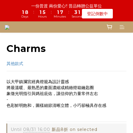
5
6
6
7
8
8
9
2
1
5
0
7
2
1
9
5
2
1
6
4
2
2
8
8
3
3
鬼門開倒數! 農曆七月中元普渡 鎮瀾宮代拜
一份普渡 兩份愛心!! 普品轉贈公益單位
4
5
9
5
6
7
7
8
9
1
0
4
6
:
:
:
:
:
:
1
0
8
4
1
0
5
3
1
1
7
7
2
2
9
9
登記倒數中
瞭解詳情
3
4
8
4
5
6
6
9
7
8
0
3
5
Days
Days
Hours
Hours
Minutes
Minutes
Seconds
Seconds
0
7
3
0
4
2
0
0
6
6
1
1
8
8
2
3
7
3
9
4
5
9
5
8
6
7
2
4
6
2
3
1
5
5
0
0
7
7
1
9
2
6
2
8
3
慎終追遠! 一年一度追思超渡拔薦法會
4
8
4
7
5
6
1
3
5
1
2
0
4
4
6
6
:
:
:
0
8
1
5
1
7
2
9
登記倒數中
3
7
3
6
4
5
0
2
4
0
1
3
3
5
5
Days
Hours
Minutes
Seconds
7
0
4
0
6
1
8
2
6
2
5
3
9
4
1
3
0
2
2
4
4
Charms
6
3
5
0
7
1
5
1
4
2
8
3
鬼門開倒數! 農曆七月中元普渡 鎮瀾宮代拜
0
2
1
1
3
3
5
2
4
6
:
:
:
0
4
0
3
1
7
2
9
瞭解詳情
1
0
0
2
2
4
1
3
5
Days
Hours
Minutes
Seconds
3
2
0
6
1
8
其他款式
0
1
1
3
0
2
4
2
1
5
0
7
0
0
2
1
3
1
0
4
6
1
0
2
0
3
5
以大甲鎮瀾宮經典燈籠為設計靈感
0
1
2
4
將最溫暖、最熟悉的畫面濃縮成精緻燈箱鑰匙圈
0
象徵光明指引與媽祖庇佑，讓信仰的力量常伴左右
1
3
-
0
2
色彩鮮明飽和，圖樣細節清晰立體，小巧卻極具存在感
1
0
mag2604
Until
08/31 16:00
新品8折 on selected