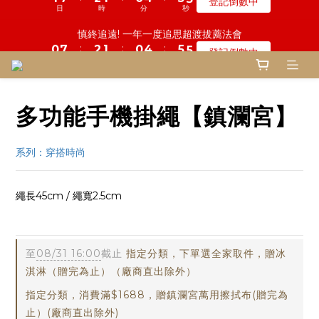
5
8
5
5
9
9
4
0
5
0
2
3
2
1
1
8
4
3
1
2
1
1
5
5
6
6
5
5
鬼門開倒數! 農曆七月中元普渡 鎮瀾宮代拜
慎終追遠! 一年一度追思超渡拔薦法會
4
7
4
4
8
9
8
3
4
1
2
1
:
:
:
:
:
:
0
0
7
3
2
0
1
9
0
0
4
4
5
5
4
4
登記倒數中
瞭解詳情
3
6
3
3
7
8
7
2
3
0
1
0
日
日
時
時
分
分
秒
秒
6
2
1
0
8
3
3
4
4
3
3
2
5
2
2
6
7
6
1
2
0
5
1
0
7
2
2
3
3
2
2
1
4
1
1
5
6
5
鬼門開倒數! 農曆七月中元普渡 鎮瀾宮代拜
0
1
4
0
6
1
1
2
2
1
1
:
:
:
0
3
0
9
0
4
5
4
瞭解詳情
0
3
5
0
0
1
1
0
0
日
時
分
秒
2
8
3
4
3
2
4
0
0
多功能手機掛繩【鎮瀾宮】
1
7
2
3
2
1
3
0
6
1
2
1
0
2
5
0
1
0
系列：穿搭時尚
1
4
0
0
3
2
繩長45cm / 繩寬2.5cm
1
0
99fas
至
08/31 16:00
截止
指定分類，下單選全家取件，贈冰
淇淋（贈完為止）（廠商直出除外）
指定分類，消費滿$1688，贈鎮瀾宮萬用擦拭布(贈完為
止）(廠商直出除外)