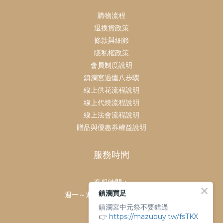
購物流程
退換貨政策
條款與細節
隱私權政策
會員制度說明
鎮瀾宮過爐八步驟
線上供花流程說明
線上代燒流程說明
線上法會流程說明
贈品與優惠券權益說明
服務時間
客服時間：
鎮瀾買足
週一～週日 上午9點～下午6點
鎮瀾宮中元祭不要錯過
客服電話：
👉
https://mazubuy.tw/fsTKX
04-26763688