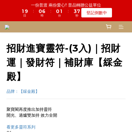
5
9
6
5
6
8
3
1
7
4
1
4
1
1
5
1
2
7
9
1
1
2
2
4
4
7
7
鬼門開倒數! 農曆七月中元普渡 鎮瀾宮代拜
慎終追遠! 一年一度追思超渡拔薦法會
4
8
5
4
5
7
2
0
6
3
0
3
:
:
:
:
:
:
0
0
9
4
0
1
6
8
0
0
1
1
3
3
6
6
登記倒數中
瞭解詳情
3
7
4
3
4
6
9
1
5
2
2
日
日
時
時
分
分
秒
秒
8
3
0
5
7
0
0
2
2
5
5
2
6
3
2
3
5
8
0
4
1
1
7
2
4
6
1
1
4
4
1
5
2
9
1
2
4
7
鬼門開倒數! 農曆七月中元普渡 鎮瀾宮代拜
3
0
0
6
1
3
5
0
0
3
3
:
:
:
0
4
1
8
0
1
3
6
瞭解詳情
2
5
0
2
4
2
2
日
時
分
秒
3
0
7
0
2
5
1
4
1
3
1
1
招財進寶靈符-(3入)｜招財
2
6
1
4
0
3
0
2
0
0
1
5
0
3
2
1
0
4
2
運｜發財符｜補財庫【綵金
1
0
3
1
0
2
0
殿】
1
0
品牌：【綵金殿】
聚寶閣再度推出加持靈符
開光、過爐雙加持 效力全開
看更多靈符系列