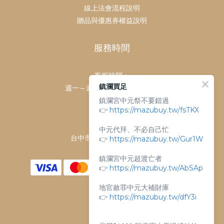
線上法會流程說明
贈品與優惠券權益說明
服務時間
客服時間：
鎮瀾買足
週一～週日 上午9點～下午6點
鎮瀾宮中元祭不要錯過
客服電話：
👉
https://mazubuy.tw/fsTKX
04-26763688
門市地址：
中元代拜、不必自己忙
👉
台中市大甲區順天路238號
https://mazubuy.tw/Gur1W
鎮瀾宮中元超渡亡者
👉
https://mazubuy.tw/AbSAp
地官赦罪中元大補財庫
👉
https://mazubuy.tw/dfY3i