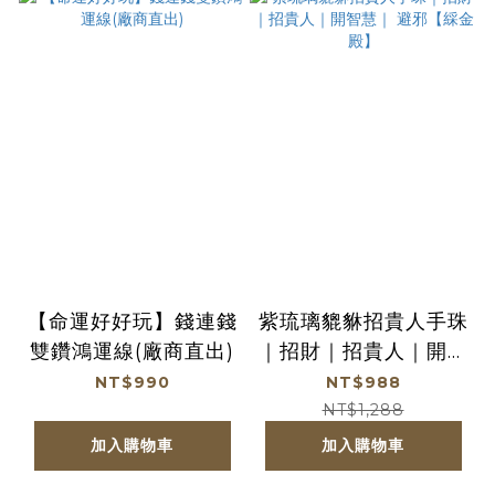
【命運好好玩】錢連錢
紫琉璃貔貅招貴人手珠
雙鑽鴻運線(廠商直出)
｜招財｜招貴人｜開智
慧｜ 避邪【綵金殿】
NT$990
NT$988
NT$1,288
加入購物車
加入購物車