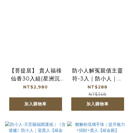
【菩提居】 貴人福祿
防小人解冤親債主靈
仙香30入組(星洲沉
符-3入｜防小人｜迎
+老山檀各15) (廠商直
貴人｜解冤親債主 │
NT$2,980
NT$288
出、不參加免運及滿額
過爐【綵金殿】
NT$368
贈優惠)
加入購物車
加入購物車