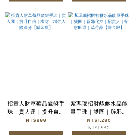
招貴人財草莓晶貔貅手
紫瑪瑙招財貔貅水晶能
珠｜貴人運｜提升自信
量手珠｜雙圈｜辟邪化
｜求財｜增強人際緣分
煞｜招貴人｜招財旺運
NT$888
NT$1,280
【綵金殿】
｜草莓晶【綵金殿】
NT$1,580