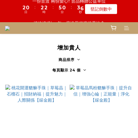
2
1
2
1
1
1
4
2
5
3
2
4
4
7
2
5
8
5
6
5
5
8
1
7
2
1
6
1
4
7
鬼門開倒數! 農曆七月中元普渡 鎮瀾宮代拜
1
0
1
0
0
0
3
1
4
2
1
3
3
6
1
4
7
慎終追遠! 一年一度追思超渡拔薦法會
:
:
:
4
5
4
9
4
7
0
6
1
0
5
0
3
6
0
0
瞭解詳情
2
0
3
:
:
:
1
0
2
2
5
0
3
6
日
時
分
秒
登記倒數中
3
9
4
3
8
3
6
9
5
0
4
2
5
1
2
日
時
分
秒
0
1
1
4
2
5
2
8
3
2
7
2
5
8
4
3
1
4
0
1
0
0
3
1
4
1
7
2
1
6
1
4
7
3
2
0
3
鬼門開倒數! 農曆七月中元普渡 鎮瀾宮代拜
0
2
0
3
:
:
:
0
6
1
0
5
0
3
6
2
1
2
瞭解詳情
1
2
日
時
分
秒
5
0
4
2
5
1
0
1
增加貴人
0
1
4
3
1
4
0
0
0
3
2
0
3
商品排序
2
1
2
每頁顯示 24 個
1
0
1
0
0