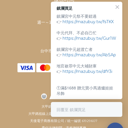
鎮瀾買足
客服時間：
鎮瀾宮中元祭不要錯過
👉
https://mazubuy.tw/fsTKX
週一～週日 上午9點～下午6點
客服電話：
中元代拜、不必自己忙
04-26763688
👉
https://mazubuy.tw/Gur1W
門市地址：
鎮瀾宮中元超渡亡者
台中市大甲區順天路238號
👉
https://mazubuy.tw/AbSAp
地官赦罪中元大補財庫
👉
https://mazubuy.tw/dfY3i
①滿$1688 贈元寶小馬過爐娃娃
吊飾
②滿$3688 贈超實用萬能擦拭布
大甲鎮瀾宮唯一指定 官方商城
回覆至 鎮瀾買足
大甲媽祖線上購物商城 © All Rights Reserved.
新朋友不知道怎麼買嗎？
天後電子商務有限公司 / 統一編號 61929607
委任法律顧問：瀛睿律師事務