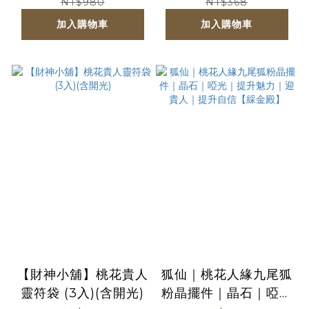
殿】
金殿】
NT$980
NT$368
加入購物車
加入購物車
【財神小舖】桃花貴人
狐仙｜桃花人緣九尾狐
靈符袋 (3入)(含開光)
粉晶擺件｜晶石｜啞光