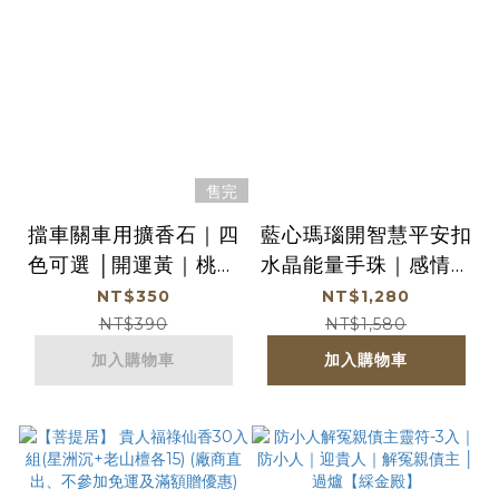
售完
擋車關車用擴香石｜四
藍心瑪瑙開智慧平安扣
色可選 │開運黃｜桃花
水晶能量手珠｜感情穩
粉｜健康綠｜貴人紫
定｜人緣財運｜水晶能
NT$350
NT$1,280
【鎮瀾宮】
量｜草莓晶【綵金殿】
NT$390
NT$1,580
加入購物車
加入購物車