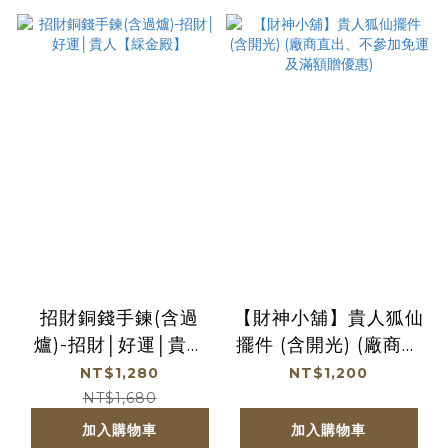
招財銅錢手鍊(含過
【財神小舖】貴人狐仙
爐)-招財│好運│貴人
擺件 (含開光) (廠商直
【綵金殿】
出、不參加免運及滿額
NT$1,280
NT$1,200
贈優惠)
NT$1,680
加入購物車
加入購物車