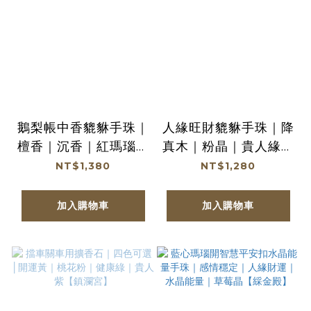
鵝梨帳中香貔貅手珠｜
人緣旺財貔貅手珠｜降
檀香｜沉香｜紅瑪瑙｜
真木｜粉晶｜貴人緣｜
養氣｜安定心神【綵金
提升事業運【綵金殿】
NT$1,380
NT$1,280
殿】
加入購物車
加入購物車