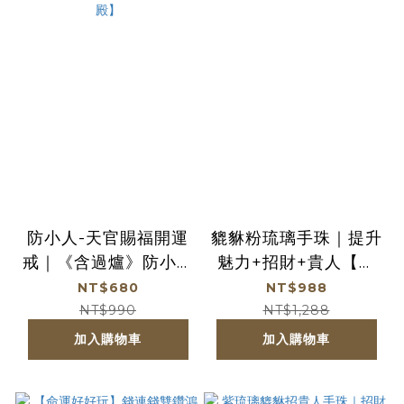
防小人-天官賜福開運
貔貅粉琉璃手珠｜提升
戒｜《含過爐》防小人
魅力+招財+貴人【綵
｜迎貴人【綵金殿】
金殿】
NT$680
NT$988
NT$990
NT$1,288
加入購物車
加入購物車