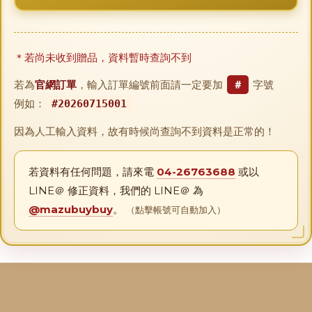
＊若尚未收到贈品，資料暫時查詢不到
若為
官網訂單
，輸入訂單編號前面請一定要加
＃
字號
例如：
#20260715001
因為人工輸入資料，故有時候尚查詢不到資料是正常的！
若資料有任何問題，請來電
04-26763688
或以
LINE＠ 修正資料，我們的 LINE＠ 為
@mazubuybuy
。
（點擊帳號可自動加入）