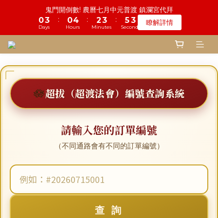
6
6
7
8
8
8
9
1
1
4
4
1
1
5
5
3
3
4
4
6
6
4
4
鬼門開倒數! 農曆七月中元普渡 鎮瀾宮代拜
鬼門開倒數! 農曆七月中元普渡 鎮瀾宮代拜
5
5
6
7
9
7
7
8
9
:
:
:
:
:
:
0
0
3
3
0
0
4
4
2
2
3
3
5
5
3
3
瞭解詳情
瞭解詳情
4
4
9
5
6
8
6
6
7
8
9
9
Days
Days
Hours
Hours
Minutes
Minutes
Seconds
Seconds
9
9
2
2
3
3
1
1
2
2
4
4
2
2
3
9
3
8
4
5
7
5
5
6
7
8
8
8
8
1
1
2
2
0
0
1
1
3
3
1
1
2
8
2
7
3
4
6
4
一份普渡 兩份愛心!! 普品轉贈公益單位
4
5
6
7
9
7
7
7
9
0
0
1
1
0
0
2
2
0
0
:
:
:
1
7
1
6
2
3
5
3
登記倒數中
3
4
9
5
6
8
6
6
9
6
8
9
9
0
0
1
1
Days
Hours
Minutes
Seconds
0
6
0
5
1
2
4
2
2
9
3
8
4
5
7
5
5
8
5
9
7
8
8
0
0
5
4
0
1
3
1
1
8
2
7
3
4
6
4
慎終追遠! 一年一度追思超渡拔薦法會
4
7
4
8
6
7
9
7
4
3
0
2
0
:
:
:
0
7
1
6
2
3
5
3
🪷
超拔（超渡法會）編號查詢系統
登記倒數中
3
6
3
7
5
6
8
6
3
2
1
Days
Hours
Minutes
Seconds
6
0
5
1
2
4
2
2
5
2
6
4
5
7
5
2
1
0
5
4
0
1
3
1
1
4
1
5
3
4
6
4
鬼門開倒數! 農曆七月中元普渡 鎮瀾宮代拜
1
0
4
3
0
2
0
:
:
:
0
3
0
4
2
3
5
3
請輸入您的訂單編號
瞭解詳情
0
3
2
1
Days
Hours
Minutes
Seconds
2
3
1
2
4
2
2
1
0
（不同通路會有不同的訂單編號）
1
2
0
1
3
1
1
0
0
1
0
2
0
0
0
1
0
查 詢