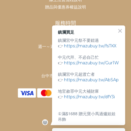
贈品與優惠券權益說明
服務時間
鎮瀾買足
客服時間：
鎮瀾宮中元祭不要錯過
👉
https://mazubuy.tw/fsTKX
週一～週日 上午9點～下午6點
客服電話：
中元代拜、不必自己忙
04-26763688
👉
https://mazubuy.tw/Gur1W
門市地址：
鎮瀾宮中元超渡亡者
台中市大甲區順天路238號
👉
https://mazubuy.tw/AbSAp
地官赦罪中元大補財庫
👉
https://mazubuy.tw/dfY3i
①滿$1688 贈元寶小馬過爐娃娃
吊飾
②滿$3688 贈超實用萬能擦拭布