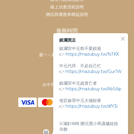
線上法會流程說明
贈品與優惠券權益說明
服務時間
鎮瀾買足
客服時間：
鎮瀾宮中元祭不要錯過
👉
https://mazubuy.tw/fsTKX
週一～週日 上午9點～下午6點
客服電話：
中元代拜、不必自己忙
04-26763688
👉
https://mazubuy.tw/Gur1W
門市地址：
鎮瀾宮中元超渡亡者
台中市大甲區順天路238號
👉
https://mazubuy.tw/AbSAp
地官赦罪中元大補財庫
👉
https://mazubuy.tw/dfY3i
①滿$1688 贈元寶小馬過爐娃娃
吊飾