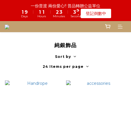
5
6
6
7
8
8
9
8
2
0
1
0
1
1
2
2
1
5
2
3
2
4
3
3
4
4
4
4
5
5
鬼門開倒數! 農曆七月中元普渡 鎮瀾宮代拜
一份普渡 兩份愛心!! 普品轉贈公益單位
4
5
5
6
7
7
8
7
9
9
1
0
0
0
1
:
:
:
:
:
:
1
0
9
4
1
2
1
3
2
2
3
3
3
3
4
4
登記倒數中
瞭解詳情
3
4
4
5
6
6
7
6
8
9
8
9
9
0
0
Days
Days
Hours
Hours
Minutes
Minutes
Seconds
Seconds
0
8
3
0
1
0
2
1
1
2
2
2
2
3
3
2
3
3
4
5
5
6
5
9
7
8
7
8
8
9
7
2
0
1
0
0
1
1
1
1
2
2
1
2
2
3
4
4
5
慎終追遠! 一年一度追思超渡拔薦法會
4
8
6
7
6
7
7
8
6
1
0
0
0
0
0
1
1
:
:
:
0
9
1
1
2
3
3
4
登記倒數中
3
7
5
6
5
6
6
7
5
0
0
0
Days
Hours
Minutes
Seconds
8
0
0
1
2
2
3
2
6
4
5
4
5
5
6
4
純銀飾品
7
0
1
1
2
1
5
3
4
3
4
4
5
鬼門開倒數! 農曆七月中元普渡 鎮瀾宮代拜
3
6
0
0
1
:
:
:
0
4
2
3
2
3
3
4
瞭解詳情
2
Sort by
5
0
Days
Hours
Minutes
Seconds
3
1
2
1
2
2
3
1
4
2
0
1
0
1
1
2
24 Items per page
0
3
1
0
0
0
1
2
0
0
1
0