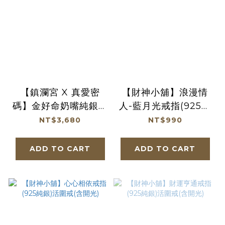
【鎮瀾宮 X 真愛密
【財神小舖】浪漫情
碼】金好命奶嘴純銀墜
人-藍月光戒指(925純
子
銀)活戒圍-2款可選
NT$3,680
NT$990
(含開光)
ADD TO CART
ADD TO CART