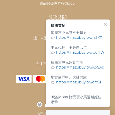
贈品與優惠券權益說明
服務時間
鎮瀾買足
客服時間：
鎮瀾宮中元祭不要錯過
👉
https://mazubuy.tw/fsTKX
週一～週日 上午9點～下午6點
客服電話：
中元代拜、不必自己忙
04-26763688
👉
https://mazubuy.tw/Gur1W
門市地址：
鎮瀾宮中元超渡亡者
台中市大甲區順天路238號
👉
https://mazubuy.tw/AbSAp
地官赦罪中元大補財庫
👉
https://mazubuy.tw/dfY3i
①滿$1688 贈元寶小馬過爐娃娃
吊飾
②滿$3688 贈超實用萬能擦拭布
大甲鎮瀾宮唯一指定 官方商城