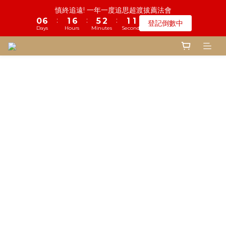
6
5
7
5
9
7
6
0
4
4
3
0
2
2
1
1
7
3
2
1
7
5
6
6
3
3
2
2
鬼門開倒數! 農曆七月中元普渡 鎮瀾宮代拜
慎終追遠! 一年一度追思超渡拔薦法會
5
4
6
4
8
9
6
5
3
3
2
:
:
:
:
:
:
1
1
0
0
6
2
1
0
6
4
5
5
2
2
1
1
登記倒數中
瞭解詳情
4
3
5
3
7
8
5
4
2
2
1
Days
Days
Hours
Hours
Minutes
Minutes
Seconds
Seconds
0
0
5
1
0
5
3
4
4
1
1
0
0
3
2
4
2
6
7
4
3
1
1
0
4
0
4
2
3
3
0
0
2
1
3
1
5
6
3
2
鬼門開倒數! 農曆七月中元普渡 鎮瀾宮代拜
0
0
3
3
1
2
2
:
:
:
1
0
2
0
4
5
2
1
瞭解詳情
2
2
0
1
1
Days
Hours
Minutes
Seconds
0
1
3
4
1
0
1
1
0
0
0
2
3
0
0
0
1
2
0
1
0