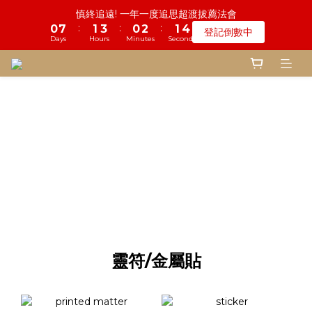
4
7
4
5
4
6
5
7
4
0
0
:
:
:
0
7
1
3
0
2
1
3
1
4
1
2
1
3
2
4
鬼門開倒數! 農曆七月中元普渡 鎮瀾宮代拜
登記倒數中
3
6
3
4
3
5
4
6
3
Days
Hours
Minutes
Seconds
6
0
2
1
0
2
:
:
:
0
3
0
1
0
2
1
3
2
5
2
3
2
4
3
5
瞭解詳情
2
Days
Hours
Minutes
Seconds
5
1
0
1
2
0
1
0
2
1
4
1
2
1
3
2
4
鬼門開倒數! 農曆七月中元普渡 鎮瀾宮代拜
1
4
0
0
1
0
1
:
:
:
0
3
0
1
0
2
1
3
瞭解詳情
0
3
Days
Hours
Minutes
Seconds
0
0
2
0
1
0
2
2
1
0
1
1
0
0
0
靈符/金屬貼