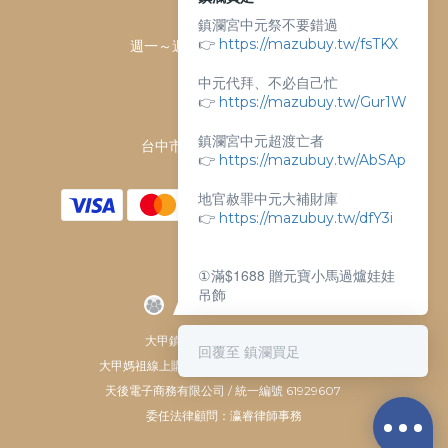
客服時間：
鎮瀾宮中元祭不要錯過
👉
https://mazubuy.tw/fsTKX
週一～週日 上午9點～下午6點
客服電話：
中元代拜、不必自己忙
04-26763688
👉
https://mazubuy.tw/Gur1W
門市地址：
鎮瀾宮中元超渡亡者
台中市大甲區順天路238號
👉
https://mazubuy.tw/AbSAp
地官赦罪中元大補財庫
👉
https://mazubuy.tw/dfY3i
①滿$1688 贈元寶小馬過爐娃娃
吊飾
②滿$3688 贈超實用萬能擦拭布
大甲鎮瀾宮唯一指定 官方商城
回覆至 鎮瀾買足
大甲媽祖線上購物商城 © All Rights Reserved.
新朋友不知道怎麼買嗎？
天後電子商務有限公司 / 統一編號 61929607
委任法律顧問：瀛睿律師事務
給你滿滿的購物靈感