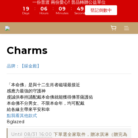
5
9
6
5
9
3
3
4
6
7
4
7
2
9
9
1
1
5
1
2
7
9
1
1
5
5
鬼門開倒數! 農曆七月中元普渡 鎮瀾宮代拜
慎終追遠! 一年一度追思超渡拔薦法會
4
8
5
4
8
2
2
3
5
6
3
6
1
8
8
:
:
:
:
:
:
0
0
9
4
0
1
6
8
0
0
9
9
4
4
登記倒數中
瞭解詳情
3
7
4
3
7
1
1
2
4
5
2
5
0
Days
Days
Hours
Hours
Minutes
Minutes
Seconds
Seconds
7
7
8
3
0
5
7
8
8
3
3
2
6
3
2
6
0
0
1
3
4
1
4
6
6
7
2
4
6
7
7
2
2
9
1
5
2
9
1
5
鬼門開倒數! 農曆七月中元普渡 鎮瀾宮代拜
0
2
3
0
3
5
5
6
1
3
5
6
6
1
1
8
:
:
:
0
4
1
8
0
9
4
瞭解詳情
1
2
2
4
4
5
0
2
4
5
5
0
0
Days
Hours
Minutes
Seconds
7
3
0
7
8
3
0
1
1
3
3
4
1
3
4
4
Charms
6
2
6
7
2
0
0
2
2
3
0
2
3
3
5
1
5
6
1
1
1
2
1
2
2
4
0
4
5
0
0
0
品牌：【綵金殿】
1
0
1
1
3
3
4
0
0
0
2
2
3
1
1
2
「本命佛」是與十二生肖者磁場最接近
0
0
1
感應力最強的守護神
0
虔誠供奉持誦配戴本命佛就能獲得佛菩薩護佑
本命佛不分男女、不限本命年，均可配戴
給各緣主帶來平安和幸
點我看其他款式
8glazed
Until
08/31 16:00
下單選全家取件，贈冰淇淋（贈完為