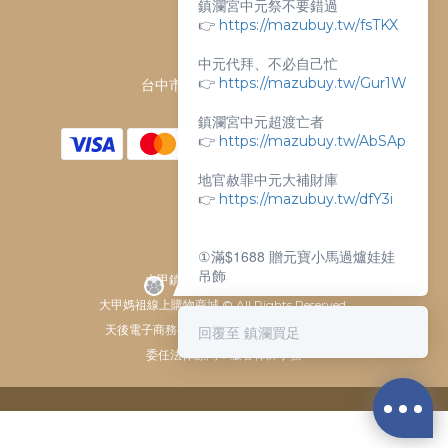
鎮瀾宮中元祭不要錯過
客服電話：
👉
https://mazubuy.tw/fsTKX
04-26763688
門市地址：
中元代拜、不必自己忙
👉
https://mazubuy.tw/Gur1W
台中市大甲區順天路238號
鎮瀾宮中元超渡亡者
👉
https://mazubuy.tw/AbSAp
地官赦罪中元大補財庫
👉
https://mazubuy.tw/dfY3i
①滿$1688 贈元寶小馬過爐娃娃
吊飾
大甲鎮瀾宮唯一指定 官方商城
大甲媽祖線上購物商城 © All Rights Reserved.
②滿$3688 贈超實用萬能擦拭布
回覆至 鎮瀾買足
天後電子商務有限公司 / 統一編號 61929607
委任法律顧問：瀛睿律師事務
新朋友不知道怎麼買嗎？
給你滿滿的購物靈感
BUY NOW
👉
https://mazubuy.tw/wT8GC