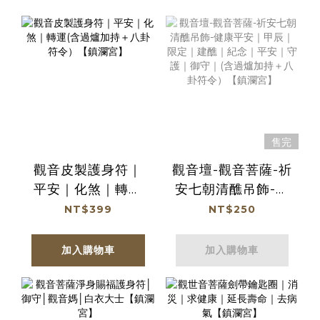
售完
觀音皮製護身符｜
觀音壇-觀音菩薩-祈
平安｜化煞｜轉運
安七朝清醮吊飾-健
(含過爐加持＋八卦
康平安｜甲辰｜限
NT$399
NT$250
符令）【鎮瀾宮】
定｜建醮｜紀念｜
平安｜守護｜御守
加入購物車
加入購物車
｜(含過爐加持＋八
卦符令）【鎮瀾
宮】