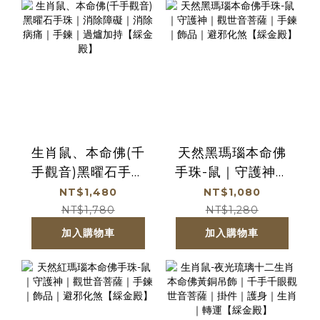
生肖鼠、本命佛(千
天然黑瑪瑙本命佛
手觀音)黑曜石手珠
手珠-鼠｜守護神｜
｜消除障礙｜消除
觀世音菩薩｜手鍊
NT$1,480
NT$1,080
病痛｜手鍊｜過爐
｜飾品｜避邪化煞
NT$1,780
NT$1,280
加持【綵金殿】
【綵金殿】
加入購物車
加入購物車