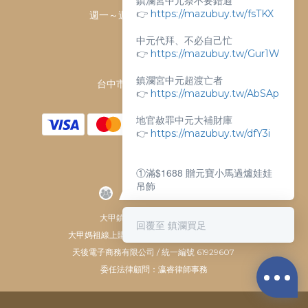
鎮瀾宮中元祭不要錯過
👉
https://mazubuy.tw/fsTKX
週一～週日 上午9點～下午6點
客服電話：
中元代拜、不必自己忙
04-26763688
👉
https://mazubuy.tw/Gur1W
門市地址：
鎮瀾宮中元超渡亡者
台中市大甲區順天路238號
👉
https://mazubuy.tw/AbSAp
地官赦罪中元大補財庫
👉
https://mazubuy.tw/dfY3i
①滿$1688 贈元寶小馬過爐娃娃
吊飾
②滿$3688 贈超實用萬能擦拭布
大甲鎮瀾宮唯一指定 官方商城
回覆至 鎮瀾買足
大甲媽祖線上購物商城 © All Rights Reserved.
新朋友不知道怎麼買嗎？
天後電子商務有限公司 / 統一編號 61929607
委任法律顧問：瀛睿律師事務
給你滿滿的購物靈感
👉
https://mazubuy.tw/wT8GC