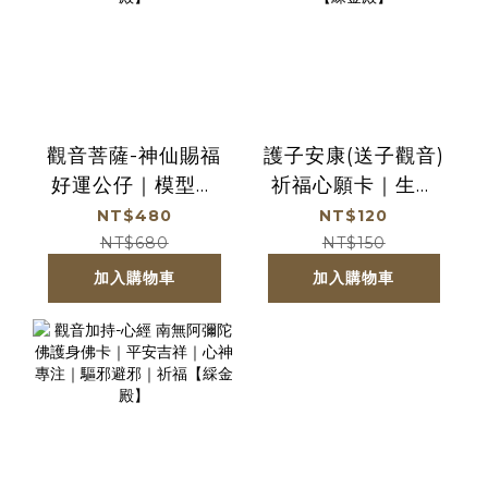
觀音菩薩-神仙賜福
護子安康(送子觀音)
好運公仔｜模型｜
祈福心願卡｜生育
擺件｜轉運吉祥｜
平安｜求得子嗣｜
NT$480
NT$120
健康平安｜消災解
護身卡｜守護庇佑
NT$680
NT$150
厄【綵金殿】
｜過爐加持【綵金
加入購物車
加入購物車
殿】