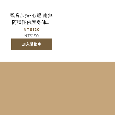
觀音加持-心經 南無
阿彌陀佛護身佛卡
｜平安吉祥｜心神
NT$120
專注｜驅邪避邪｜
NT$150
祈福【綵金殿】
加入購物車