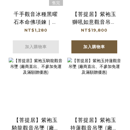
售完
千手觀音冰種黑曜
【菩提居】紫袍玉
石本命佛項鍊｜消
獅吼如意觀音吊墜
除病痛｜平安吉祥
(廠商直出、不參加
NT$1,280
NT$19,800
｜度過難關【綵金
免運及滿額贈優惠)
殿】
加入購物車
加入購物車
【菩提居】紫袍玉
【菩提居】紫袍玉
騎龍觀音吊墜 (廠商
持蓮觀音吊墜 (廠商