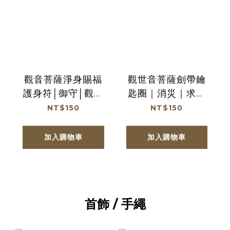
觀音菩薩淨身賜福
觀世音菩薩劍帶鑰
護身符│御守│觀音
匙圈｜消災｜求健
媽│白衣大士【鎮瀾
康｜延長壽命｜去
NT$150
NT$150
宮】
病氣【鎮瀾宮】
加入購物車
加入購物車
首飾 / 手繩