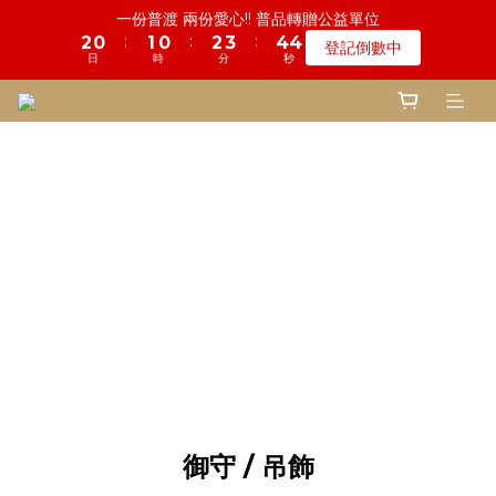
:
:
:
2
0
1
0
2
3
4
3
登記倒數中
4
3
4
3
5
6
7
6
6
8
8
8
9
9
1
6
3
3
3
4
5
4
1
0
鬼門開倒數! 農曆七月中元普渡 鎮瀾宮代拜
日
時
分
秒
1
0
1
2
3
2
3
2
3
2
4
5
6
5
5
7
7
7
8
9
8
:
:
:
0
5
2
2
2
3
4
3
0
瞭解詳情
0
0
1
2
1
2
1
2
1
3
4
5
4
慎終追遠! 一年一度追思超渡拔薦法會
日
時
分
秒
4
9
6
6
6
7
8
7
4
1
1
1
2
3
2
0
1
0
:
:
:
1
0
1
0
2
3
4
3
登記倒數中
3
8
5
5
5
6
7
6
3
0
0
0
1
2
1
0
日
時
分
秒
0
0
1
2
3
2
2
7
4
4
4
5
6
5
2
0
1
0
0
1
2
1
1
6
3
3
3
4
5
4
鬼門開倒數! 農曆七月中元普渡 鎮瀾宮代拜
1
0
0
1
0
:
:
:
0
5
2
2
2
3
4
3
0
瞭解詳情
0
日
時
分
秒
4
1
1
1
2
3
2
3
0
0
0
1
2
1
2
0
1
0
1
0
0
御守 / 吊飾