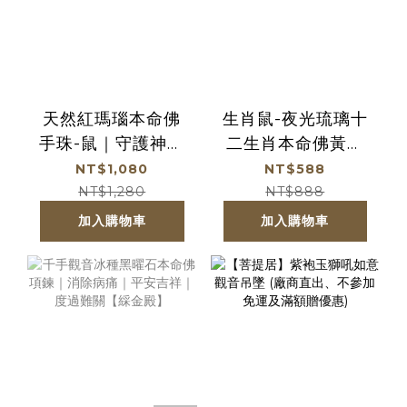
天然紅瑪瑙本命佛
生肖鼠-夜光琉璃十
手珠-鼠｜守護神｜
二生肖本命佛黃銅
觀世音菩薩｜手鍊
吊飾｜千手千眼觀
NT$1,080
NT$588
｜飾品｜避邪化煞
世音菩薩｜掛件｜
NT$1,280
NT$888
【綵金殿】
護身｜生肖｜轉運
加入購物車
加入購物車
【綵金殿】